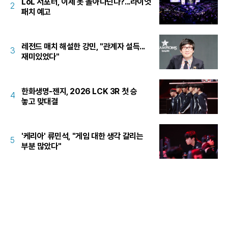
LoL 서포터, 이제 못 돌아다닌다?...라이엇
2
패치 예고
레전드 매치 해설한 강민, "관계자 설득...
3
재미있었다"
한화생명-젠지, 2026 LCK 3R 첫 승
4
놓고 맞대결
'케리아' 류민석, "게임 대한 생각 갈리는
5
부분 많았다"