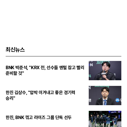
최신뉴스
BNK 박준석, "KRX 전, 선수들 멘털 잡고 빨리
준비할 것"
한진 김상수, "압박 이겨내고 좋은 경기력
승리"
한진, BNK 꺾고 라이즈 그룹 단독 선두