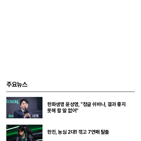
주요뉴스
한화생명 윤성영, "정글 쉬바나, 결과 좋지
못해 할 말 없어"
한진, 농심 2대1 꺾고 7연패 탈출