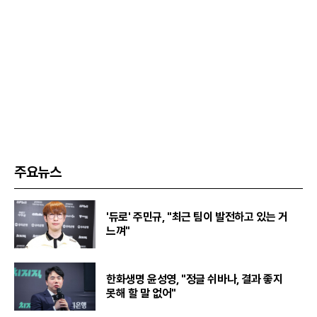
주요뉴스
'듀로' 주민규, "최근 팀이 발전하고 있는 거
느껴"
한화생명 윤성영, "정글 쉬바나, 결과 좋지
못해 할 말 없어"