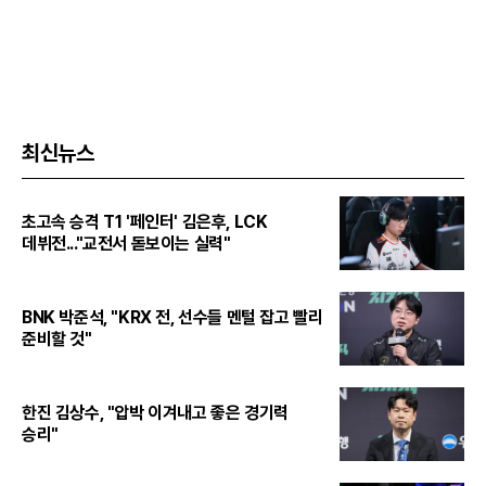
최신뉴스
초고속 승격 T1 '페인터' 김은후, LCK
데뷔전..."교전서 돋보이는 실력"
BNK 박준석, "KRX 전, 선수들 멘털 잡고 빨리
준비할 것"
한진 김상수, "압박 이겨내고 좋은 경기력
승리"