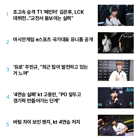
초고속 승격 T1 '페인터' 김은후, LCK
1
데뷔전..."교전서 돋보이는 실력"
아시안게임 e스포츠 국가대표 유니폼 공개
2
'듀로' 주민규, "최근 팀이 발전하고 있는
3
거 느껴"
'4연승 실패' kt 고동빈, "PO 앞두고
4
경기력 만들어가는 단계"
바텀 차이 보인 젠지, kt 4연승 저지
5