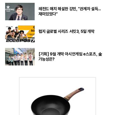
레전드 매치 해설한 강민, "관계자 설득...
재미있었다"
펍지 글로벌 시리즈 서킷3, 5일 개막
[기획] 9월 개막 아시안게임 e스포츠, 金
가능성은?