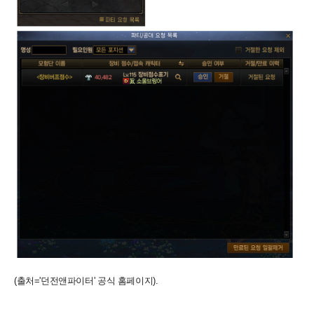
(출처='던전앤파이터' 공식 홈페이지).