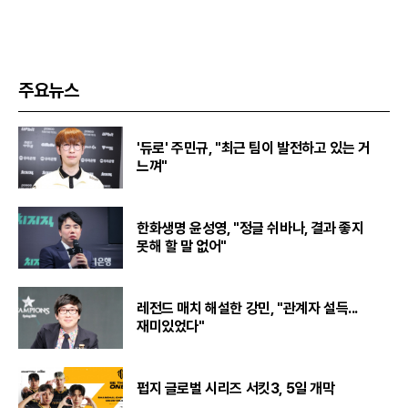
주요뉴스
'듀로' 주민규, "최근 팀이 발전하고 있는 거
느껴"
한화생명 윤성영, "정글 쉬바나, 결과 좋지
못해 할 말 없어"
레전드 매치 해설한 강민, "관계자 설득...
재미있었다"
펍지 글로벌 시리즈 서킷3, 5일 개막