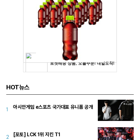
HOT뉴스
아시안게임 e스포츠 국가대표 유니폼 공개
1
[포토] LCK 1위 지킨 T1
2