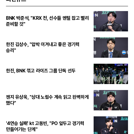
BNK 박준석, "KRX 전, 선수들 멘털 잡고 빨리
준비할 것"
한진 김상수, "압박 이겨내고 좋은 경기력
승리"
한진, BNK 꺾고 라이즈 그룹 단독 선두
젠지 유상욱, "상대 노림수 계속 읽고 완벽하게
했다"
'4연승 실패' kt 고동빈, "PO 앞두고 경기력
만들어가는 단계"