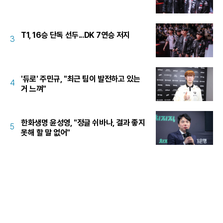
T1, 16승 단독 선두...DK 7연승 저지
3
'듀로' 주민규, "최근 팀이 발전하고 있는
4
거 느껴"
한화생명 윤성영, "정글 쉬바나, 결과 좋지
5
못해 할 말 없어"