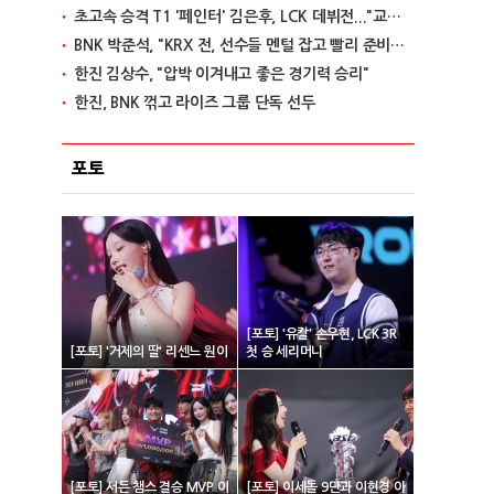
초고속 승격 T1 '페인터' 김은후, LCK 데뷔전..."교전서 돋보이는 실력"
BNK 박준석, "KRX 전, 선수들 멘털 잡고 빨리 준비할 것"
한진 김상수, "압박 이겨내고 좋은 경기력 승리"
한진, BNK 꺾고 라이즈 그룹 단독 선두
포토
[포토] '유칼' 손우현, LCK 3R
[포토] '거제의 딸' 리센느 원이
첫 승 세리머니
[포토] 서든 챔스 결승 MVP 이
[포토] 이세돌 9단과 이현경 아