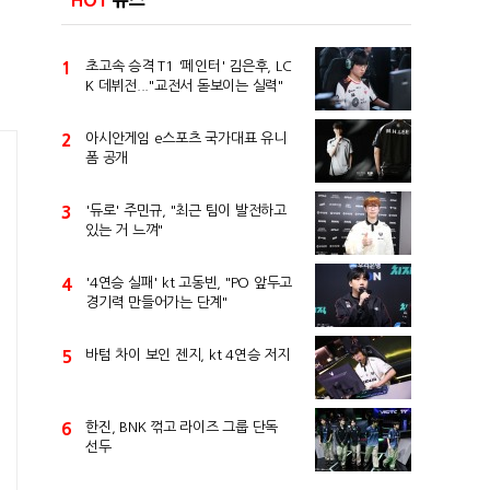
HOT
뉴스
1
초고속 승격 T1 '페인터' 김은후, LC
K 데뷔전..."교전서 돋보이는 실력"
2
아시안게임 e스포츠 국가대표 유니
폼 공개
3
'듀로' 주민규, "최근 팀이 발전하고
있는 거 느껴"
4
'4연승 실패' kt 고동빈, "PO 앞두고
경기력 만들어가는 단계"
5
바텀 차이 보인 젠지, kt 4연승 저지
6
한진, BNK 꺾고 라이즈 그룹 단독
선두