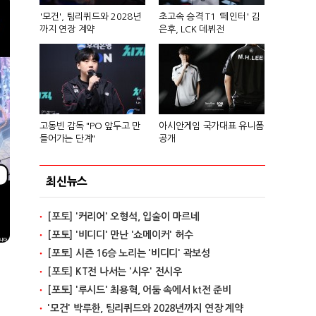
'모건', 팀리퀴드와 2028년
초고속 승격 T1 '페인터' 김
까지 연장 계약
은후, LCK 데뷔전
고동빈 감독 "PO 앞두고 만
아시안게임 국가대표 유니폼
들어가는 단계"
공개
최신뉴스
[포토] '커리어' 오형석, 입술이 마르네
[포토] '비디디' 만난 '쇼메이커' 허수
[포토] 시즌 16승 노리는 '비디디' 곽보성
[포토] KT전 나서는 '시우' 전시우
[포토] '루시드' 최용혁, 어둠 속에서 kt전 준비
'모건' 박루한, 팀리퀴드와 2028년까지 연장 계약