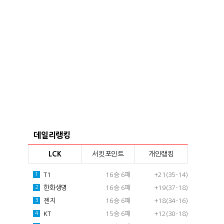
데일리랭킹
LCK
서킷포인트
개인랭킹
T1
16승 6패
+21(35-14)
1
한화생명
16승 6패
+19(37-18)
2
젠지
16승 6패
+18(34-16)
3
KT
15승 6패
+12(30-18)
4