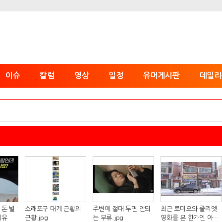
이슈
칼럼
영상
일정
유머게시판
데일리
 돈 빌
소래포구 대게 근황의
주변에 절대 두면 안되
최근 로미오와 줄리엣
이유
근황.jpg
는 부류.jpg
영화를 본 한가인 아들