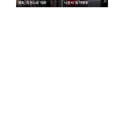
병화, 리센느와 '야호'
나운서 '화기애애'