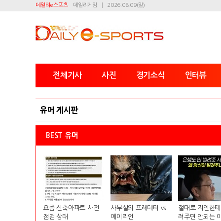
데일리e스포츠
데일리게임
2026.08.09(일)
전체기사
사진
경기소식
인터뷰
유머 게시판
BEST 유머
요즘 신축아파트 사전
사무실의 프레데터 vs
절대로 지인한테
점검 상태
에이리언
려주면 안되는 