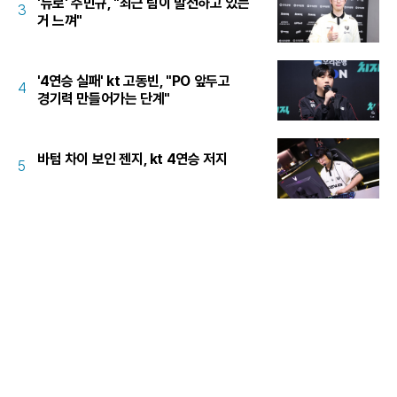
'듀로' 주민규, "최근 팀이 발전하고 있는
3
거 느껴"
'4연승 실패' kt 고동빈, "PO 앞두고
4
경기력 만들어가는 단계"
바텀 차이 보인 젠지, kt 4연승 저지
5