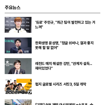
주요뉴스
'듀로' 주민규, "최근 팀이 발전하고 있는 거
느껴"
한화생명 윤성영, "정글 쉬바나, 결과 좋지
못해 할 말 없어"
레전드 매치 해설한 강민, "관계자 설득...
재미있었다"
펍지 글로벌 시리즈 서킷3, 5일 개막
[기획] 9월 개막 아시안게임 e스포츠, 金