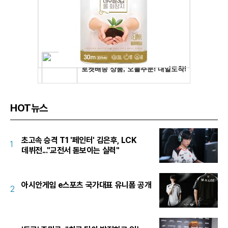
HOT뉴스
초고속 승격 T1 '페인터' 김은후, LCK
1
데뷔전..."교전서 돋보이는 실력"
아시안게임 e스포츠 국가대표 유니폼 공개
2