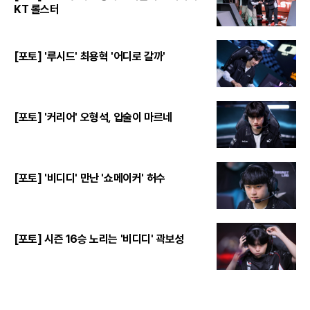
KT 롤스터
[포토] '루시드' 최용혁 '어디로 갈까'
[포토] '커리어' 오형석, 입술이 마르네
[포토] '비디디' 만난 '쇼메이커' 허수
[포토] 시즌 16승 노리는 '비디디' 곽보성