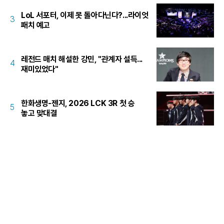
LoL 서포터, 이제 못 돌아다닌다?...라이엇
3
패치 예고
레전드 매치 해설한 강민, "관계자 설득...
4
재미있었다"
한화생명-젠지, 2026 LCK 3R 첫 승
5
놓고 맞대결