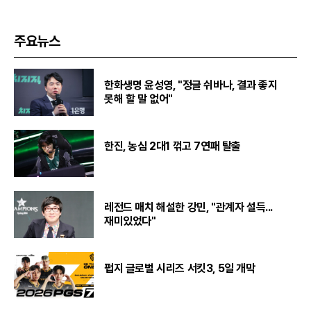
주요뉴스
한화생명 윤성영, "정글 쉬바나, 결과 좋지
못해 할 말 없어"
한진, 농심 2대1 꺾고 7연패 탈출
레전드 매치 해설한 강민, "관계자 설득...
재미있었다"
펍지 글로벌 시리즈 서킷3, 5일 개막