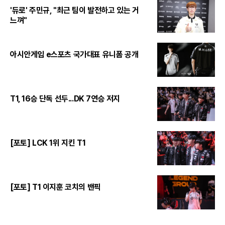
'듀로' 주민규, "최근 팀이 발전하고 있는 거
느껴"
아시안게임 e스포츠 국가대표 유니폼 공개
T1, 16승 단독 선두...DK 7연승 저지
[포토] LCK 1위 지킨 T1
[포토] T1 이지훈 코치의 밴픽