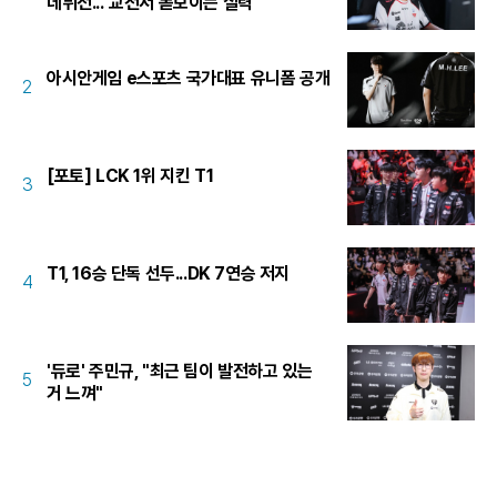
데뷔전..."교전서 돋보이는 실력"
아시안게임 e스포츠 국가대표 유니폼 공개
2
[포토] LCK 1위 지킨 T1
3
T1, 16승 단독 선두...DK 7연승 저지
4
'듀로' 주민규, "최근 팀이 발전하고 있는
5
거 느껴"