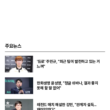
주요뉴스
'듀로' 주민규, "최근 팀이 발전하고 있는 거
느껴"
한화생명 윤성영, "정글 쉬바나, 결과 좋지
못해 할 말 없어"
레전드 매치 해설한 강민, "관계자 설득...
재미있었다"