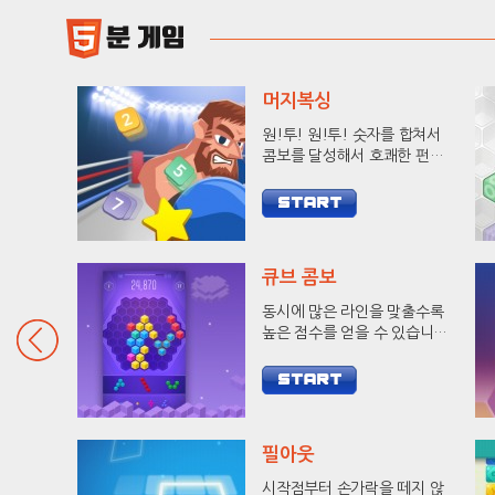
머지복싱
원!투! 원!투! 숫자를 합쳐서
콤보를 달성해서 호쾌한 펀치
로 상대방을 KO 시켜보세요!
큐브 콤보
동시에 많은 라인을 맞출수록
높은 점수를 얻을 수 있습니다.
9줄 헥사를 달성하고 랭킹에
도전해 보세요.
필아웃
시작점부터 손가락을 떼지 않