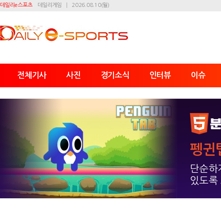
데일리e스포츠
데일리게임
2026.08.10(월)
전체기사
사진
경기소식
인터뷰
이슈
펭귄
단순하지
있도록