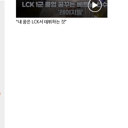
"내 꿈은 LCK서 데뷔하는 것"
리바운드 볼즈
최고의 중독성! 미니멀한 게임
플레이! 그저 부수는 것에만
집중하세요. 수십 개의 공을 날
려 벽돌을 박살내고 랭킹에 도
전해보세요.
슬라이드 퀘스트
방울을 터뜨려 보석을 모으세
요! 방울이 날아가지 않도록
블록을 빈틈없이 메꿔주세요!
컬러팝랭킹