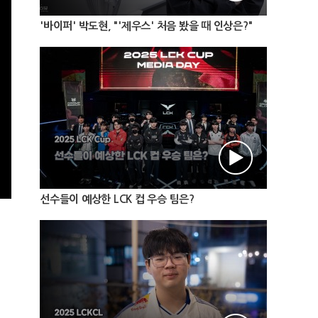
'바이퍼' 박도현, "'제우스' 처음 봤을 때 인상은?"
선수들이 예상한 LCK 컵 우승 팀은?