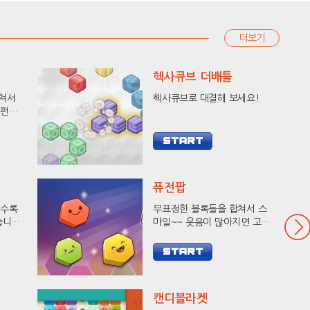
더보기
헥사큐브 더배틀
합쳐서
헥사큐브로 대결해 보세요!
 펀치
세요!
퓨전팝
출수록
무표정한 블록들을 합쳐서 스
습니다.
마일~~ 웃음이 많아지면 고득
킹에
점이 와요!
캔디블라켓