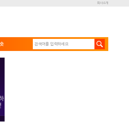
회사소개
숏
하
얻