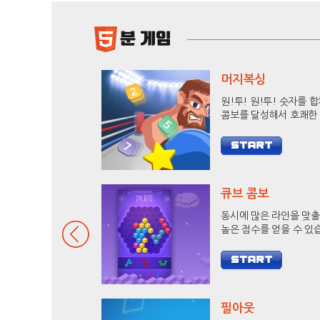
머지복싱
원!투! 원!투! 숫자를 
콤보를 달성해서 호쾌한
로 상대방을 KO 시켜보
큐브 콤보
동시에 많은 라인을 맞
높은 점수를 얻을 수 있
9줄 헥사를 달성하고 랭
도전해 보세요.
필아웃