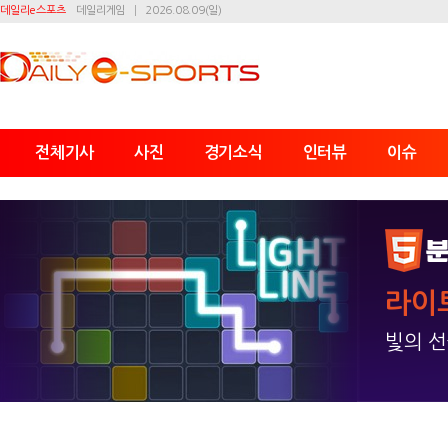
데일리e스포츠
데일리게임
2026.08.09(일)
전체기사
사진
경기소식
인터뷰
이슈
라이
빛의 선