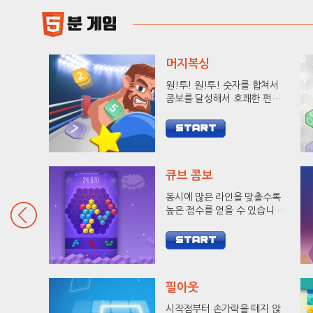
머지복싱
원!투! 원!투! 숫자를 합쳐서
콤보를 달성해서 호쾌한 펀치
로 상대방을 KO 시켜보세요!
큐브 콤보
동시에 많은 라인을 맞출수록
높은 점수를 얻을 수 있습니다.
9줄 헥사를 달성하고 랭킹에
도전해 보세요.
필아웃
시작점부터 손가락을 떼지 않