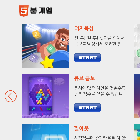
머지복싱
원!투! 원!투! 숫자를 합쳐서
콤보를 달성해서 호쾌한 펀치
로 상대방을 KO 시켜보세요!
큐브 콤보
동시에 많은 라인을 맞출수록
높은 점수를 얻을 수 있습니다.
9줄 헥사를 달성하고 랭킹에
도전해 보세요.
필아웃
시작점부터 손가락을 떼지 않