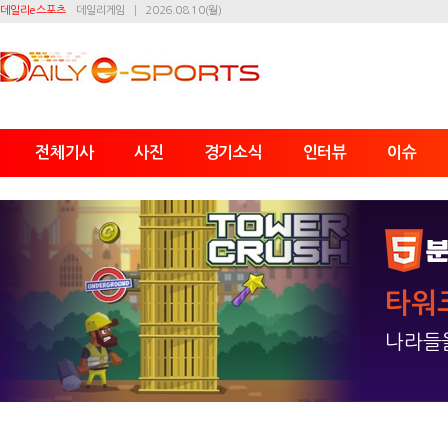
데일리e스포츠
데일리게임
2026.08.10(월)
전체기사
사진
경기소식
인터뷰
이슈
타워
나라들