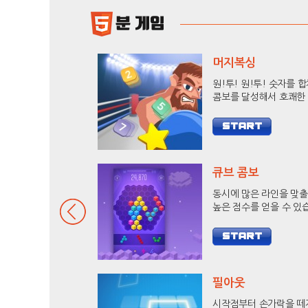
머지복싱
원!투! 원!투! 숫자를 
콤보를 달성해서 호쾌한
로 상대방을 KO 시켜보
큐브 콤보
동시에 많은 라인을 맞
높은 점수를 얻을 수 있
9줄 헥사를 달성하고 랭
도전해 보세요.
필아웃
시작점부터 손가락을 떼