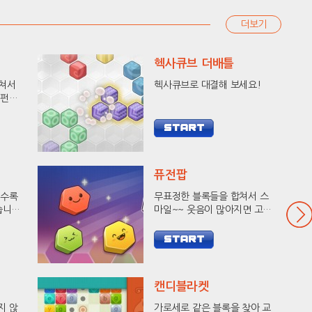
더보기
헥사큐브 더배틀
합쳐서
헥사큐브로 대결해 보세요!
 펀치
세요!
퓨전팝
출수록
무표정한 블록들을 합쳐서 스
습니다.
마일~~ 웃음이 많아지면 고득
킹에
점이 와요!
캔디블라켓
지 않
가로세로 같은 블록을 찾아 교