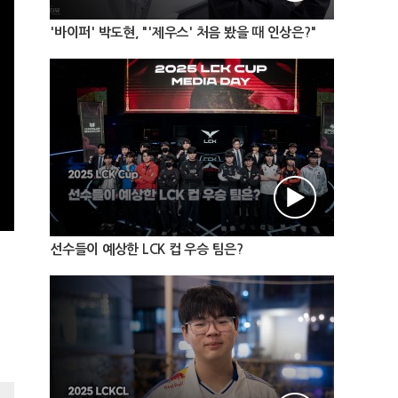
'바이퍼' 박도현, "'제우스' 처음 봤을 때 인상은?"
선수들이 예상한 LCK 컵 우승 팀은?