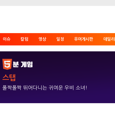
이슈
칼럼
영상
일정
유머게시판
데일리
스탭
폴짝폴짝 뛰어다니는 귀여운 우비 소녀!