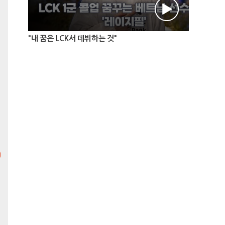
"내 꿈은 LCK서 데뷔하는 것"
리바운드 볼즈
최고의 중독성! 미니멀한 게임
플레이! 그저 부수는 것에만
집중하세요. 수십 개의 공을 날
려 벽돌을 박살내고 랭킹에 도
전해보세요.
슬라이드 퀘스트
방울을 터뜨려 보석을 모으세
요! 방울이 날아가지 않도록
블록을 빈틈없이 메꿔주세요!
컬러팝랭킹
빈공간을 터치하여 가로세로