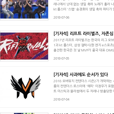
레나에서 난데 없는 생일 축하 노래가 흘러 나
kt 롤스터 '스멥' 송경호의 생일 축하 파티
고, 경기장은 훈훈한 열기를 띠어 갔다. 그 
2018-07-06
[기자석] 리프트 라이벌즈, 자존
2017년 리프트 라이벌즈는 한국의 리그 오브
1과 kt 롤스터, 삼성 갤럭시(현 젠지 e스포츠)와 MVP 등 2017년 스프링에서 4위 안에 들었던 4개 팀들이 한
출전한 한국은 첫 날 MVP가 중국 대표 OMG
스포츠 클럽에게 1패를 안았지만 3승1패를 
2018-07-05
[기자석] 사과에도 순서가 있다
2018 오버워치 컨텐더스 시즌2가 개막하는
륨의 컨텐더스 로스터에 '해피' 이정우가 포
트 미스틱과 블라썸에서 두 차례나 방출당한 
다.대리 영입 소식에 커뮤니티가 들썩이자 메타
2018-07-04