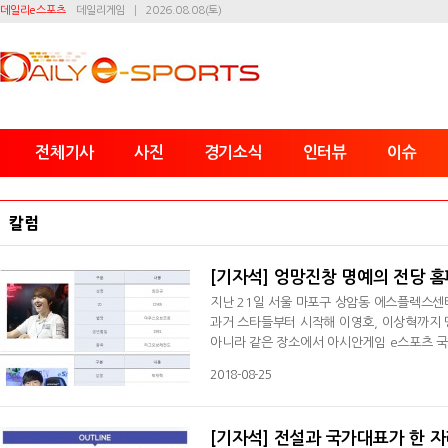
데일리e스포츠
데일리게임
2026.08.08(토)
전체기사
사진
경기소식
인터뷰
이슈
칼럼
[기자석] 엉망진창 명예의 전당 
지난 21일 서울 마포구 상암동 에스플렉스센
과거 스타들부터 시작해 이영호, 이상혁까지 
아니라 같은 장소에서 아시안게임 e스포츠 국
당 개관 소식이 알려지면서 자연스레 명예의 
2018-08-25
망감을 감추지 못했다. 히어로즈 부문이 오류
어로즈로 나뉜다. 히어로즈는 국내외 대회에
[기자석] 전설과 국가대표가 한 