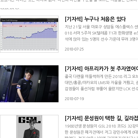
'내 마음에 들지 않으면' 욕부터 하고 보는 것이다.현장에서 만나는 선수들은 상당한
2018-07-26
[기자석] 누구나 처음은 있다
지난 21일 서울 마포구 상암동 에스플렉스 센
018 서머 5주차 SK텔레콤 T1과 한화생명 e스포
석에 앉아 있는 5명의 선수 가운데 무려 3
던 선수들이 1세트에서 패하자 2세트에서 5명
2018-07-25
수, 미드 라이너 '쿠잔' 이성혁, 원거리 딜러 
챔스에서 출전한 경력이 있던 선수는 정글러
[기자석] 아프리카가 첫 주자였어
중국 다롄을 떠들썩하게 만든 2018 리그 오브
대만/홍콩/마카오의 LMS와 자웅을 겨뤘고,
감정들이 풍선처럼 부풀어 올랐지만 LCK 선수
브 레전드 챔피언스 코리아(이하 롤챔스) 2
2018-07-19
적응에 대한 문제는 적었지만 그럼에도 시간이 촉
단은 해외 출장에 대한 피로와 컨디션을 조절
[기자석] 문성원이 택한 길, 길라
1988년생 문성원이 GSL 2018 코드S 32
한 문성원은 패자전에서 저그 강민수에게 0대