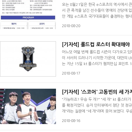
오는 8월21일은 한국 e스포츠의 역사에서 큰 의미를 갖는 날로 기록될 것이다. 대한민국 e스포츠 20년사를 되돌아보면
서 큰 족적을 남긴 선수들이 명예의 전당에 
안 게임 e스포츠 국가대표들이 출정하는 행사
는 오는 8월21일 서울 마포구 상암동 에스
2018-08-20
르타-팔렘방 아시안 게임에 출전하는 e스포츠
과 홍진호, 이윤열, 최연성, 이영호다. e스포
[기자석] 롤드컵 로스터 확대해야
어느덧 여덟 번째 롤드컵 시즌이 다가오고 있
이 서서히 드러나기 시작한 가운데, 대만의 
는 지난 15일 kt 롤스터가 챔피언십 포인트
앞두고 벌어진 서머 스플릿의 1라운드는 비원
2018-08-17
념이 완벽히 무너졌다. 그야말로 대혼돈의 시
를 유연하게 활용할 수 있어야 했다. 대부분의
[기자석] '스코어' 고동빈의 세 가
"가능하죠? 우승 두 개?" "세 개" kt 롤스
를 확정지었다. 승자 인터뷰에서 창단 첫 정규
개"라는 질문에 "세 개"라며 웃어 보였다. 
kt의 프랜차이즈 스타로 베테랑 중의 베테랑이
2018-08-16
출전 기록을 달성하기도 했다. 고동빈은 LoL
다.아마추어 선수, 이제 막 데뷔한 신인 선