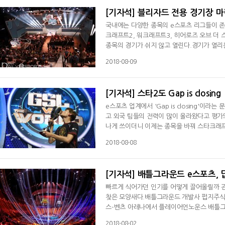
[기자석] 블리자드 전용 경기장 
국내에는 다양한 종목의 e스포츠 리그들이 존
크래프트2, 워크래프트3, 히어로즈 오브 더 
종목의 경기가 쉬지 않고 열린다.경기가 열리는
은 삼성동의 아프리카 프릭업 스튜디오에서, 
2018-08-09
린다. 히어로즈 오브 더 스톰 글로벌 챔피언십
스는 마포구의 서강대학교 체육관에서 열리고
[기자석] 스타2도 Gap is closing
e스포츠 업계에서 'Gap is closing'이
고 외국 팀들의 전력이 많이 올라왔다고 평가
나게 쓰이더니 이제는 종목을 바꿔 스타크래프
어 아이마켓홀에서 열린 GSL VS 더 월드의 
2018-08-08
대표하는 프로토스 김대엽을 4대3으로 잡아내면
서 있었다. 한국 대표들이 지에어 그린윙스 조
[기자석] 배틀그라운드 e스포츠, 답
빠르게 식어가던 인기를 어떻게 끌어올릴까 
찾은 모양새다.배틀그라운드 개발사 펍지주식회
스-벤츠 아레나에서 플레이어언노운스 배틀그라
튜브 등을 통해 수십만 명의 시청자가 닷새 동안
2018-08-02