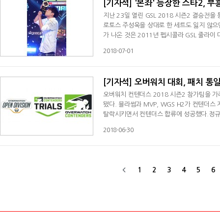
[기자석] '본좌' 등장한 스타2, 
지난 23일 열린 GSL 2018 시즌2 결승전
로토스 주성욱을 상대로 한 세트도 잃지 않으면
가 나온 것은 2011년 펩시콜라 GSL 줄라이
년 만이다.조성주는 또 하나의 기록을 세웠다. G
2018-07-01
픈
[기자석] 오버워치 대회, 패치 통
오버워치 컨텐더스 2018 시즌2 참가팀을 가
됐다. 블라썸과 MVP, WGS H2가 컨텐더스
탈락시키면서 컨텐더스 합류에 성공했다.정규
의 부재를 트라이얼 일정이 메워준 덕에 오버
2018-06-30
1
2
3
4
5
6