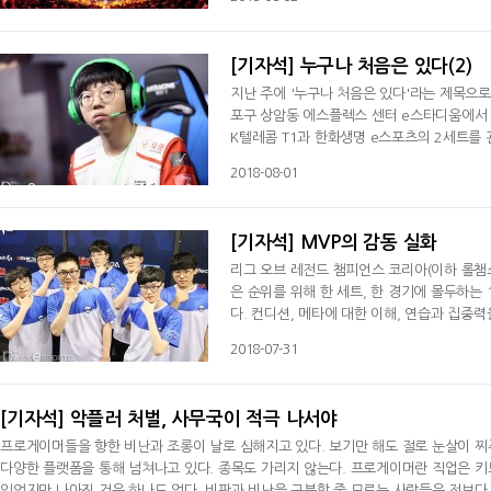
시 시청자 수를 기록했다. 펍지주식회사가 직
띄게 증가했다.한국에서도 다양한 플랫폼을 
[기자석] 누구나 처음은 있다(2)
지난 주에 '누구나 처음은 있다'라는 제목으로
포구 상암동 에스플렉스 센터 e스타디움에서 열
K텔레콤 T1과 한화생명 e스포츠의 2세트를 
의 선수 가운데 무려 3명이 롤챔스에서 데뷔
2018-08-01
에서 패하자 2세트에서 5명 모두 교체를 선언했
'쿠잔' 이성혁, 원거리 딜러 '클레버' 문원희, 
[기자석] MVP의 감동 실화
리그 오브 레전드 챔피언스 코리아(이하 롤챔스
은 순위를 위해 한 세트, 한 경기에 몰두하는
다. 컨디션, 메타에 대한 이해, 연습과 집중
이 패배한다. 여느 때보다 상향평준화된 리그 
2018-07-31
나 뼈 아프게 다가왔을지 짐작할 수 있다. 지
근심했던 MVP는 곧장 해결해야 할 문제를
[기자석] 악플러 처벌, 사무국이 적극 나서야
프로게이머들을 향한 비난과 조롱이 날로 심해지고 있다. 보기만 해도 절로 눈살이 찌푸
다양한 플랫폼을 통해 넘쳐나고 있다. 종목도 가리지 않는다. 프로게이머란 직업은 키
있었지만 나아진 것은 하나도 없다. 비판과 비난을 구분할 줄 모르는 사람들은 전보다