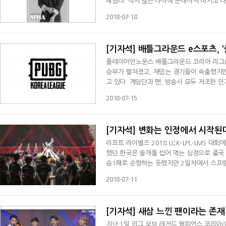
패였다. 적지 않은 나이에 군대까지 마치고 
지는 못했다. 하지만 내용까지 실패작은 아니
2018-07-18
어가는 능력을 보여줬다. 고병재와의 2세트에
빠지면서 공격을 시도하는 것을 확인하고 3시
[기자석] 배틀그라운드 e스포츠, 
플레이어언노운스 배틀그라운드 코리아 리그(P
승부가 펼쳐졌고, 재밌는 경기들이 속출했지
고 있다. 게임단과 팬, 방송사 모두 저조한 
심을 못 받는 데는 다양한 이유가 있지만 그 중
2018-07-15
35개 팀을 놓고 봤을 때 젠지 골드와 블랙,
스포츠가 아직 초기이기 때문에 스타 선수가
[기자석] 변화는 인정에서 시작된
리프트 라이벌즈 2018 LCK-LPL-LMS 대
했던 한국은 쓸개를 씹어 먹는 심정으로 중국 다
승1패로 순항하는 듯했지만 2일차에서 스프링
했고 SK텔레콤 T1까지도 인빅터스 게이밍에게
2018-07-11
[기자석] 새삼 느낀 팬이라는 존재
지난 1일 리그 오브 레전드 챔피언스 코리아(이