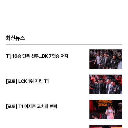
최신뉴스
T1, 16승 단독 선두...DK 7연승 저지
[포토] LCK 1위 지킨 T1
[포토] T1 이지훈 코치의 밴픽