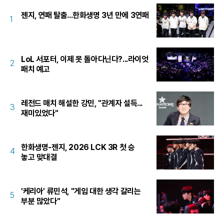
젠지, 연패 탈출...한화생명 3년 만에 3연패
1
LoL 서포터, 이제 못 돌아다닌다?...라이엇
2
패치 예고
레전드 매치 해설한 강민, "관계자 설득...
3
재미있었다"
한화생명-젠지, 2026 LCK 3R 첫 승
4
놓고 맞대결
'케리아' 류민석, "게임 대한 생각 갈리는
5
부분 많았다"