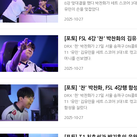
8강 맞대결을 했다.박찬화가 세트 스코어 3대1
유민이 손을 맞잡았다.
2025-10-27
[포토] FSL 4강 '찬' 박찬화의 
DRX '찬' 박찬화가 27일 서울 송파구 DN콜
T1 '유민' 김유민을 세트 스코어 3대1로 꺾고
머니를 선보였다.
2025-10-27
[포토] '찬' 박찬화, FSL 4강행 함
DRX '찬' 박찬화가 27일 서울 송파구 DN콜
T1 '유민' 김유민을 세트 스코어 3대1로 꺾
함성을 질렀다.
2025-10-27