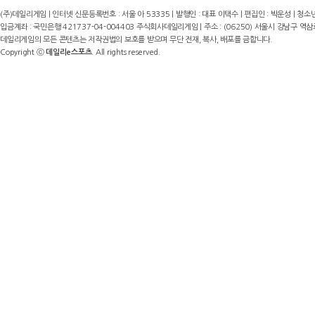
(주)데일리게임 | 인터넷 신문등록번호 : 서울 아 53335 | 발행인 : 대표 이택수 | 편집인 : 박운성 | 청소년
입금계좌 : 국민은행 421737-04-004403 주식회사데일리게임 | 주소 : (06250) 서울시 강남구 역삼로8길 17,
데일리게임의 모든 콘텐츠는 저작권법의 보호를 받으며 무단 전재, 복사, 배포를 금합니다.
Copyright ⓒ
데일리e스포츠
. All rights reserved.