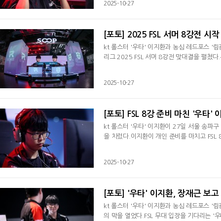
2025-10-27
[포토] 2025 FSL 서머 8강전 시작
kt 롤스터 '우타' 이지환과 농심 레드포스 '
리그 2025 FSL 서머 8강전 맞대결을 펼쳤다
2025-10-27
[포토] FSL 8강 준비 마친 '우타'
kt 롤스터 '우타' 이지환이 27일 서울 송파구
을 치렀다.이지환이 개인 준비를 마치고 FSL 
2025-10-27
[포토] '우타' 이지환, 장재근 보고 
kt 롤스터 '우타' 이지환과 농심 레드포스 '림
의 막을 열었다.FSL 무대 입장을 기다리는 '