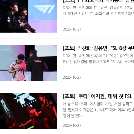
[포토] T1 최호석과 박기홍의 응
DRX '찬' 박찬화와 T1 '유민' 김유민이 27
머 8강전 치렀다.T1 최호석과 박기홍이 2025
2025-10-27
[포토] 박찬화-김유민, FSL 8강 
DRX '찬' 박찬화(왼쪽)와 T1 '유민' 김유민
8강전 맞대결을 펼쳤다.2025 FSL 8강 무
2025-10-27
[포토] '우타' 이지환, 데뷔 첫 FSL
kt 롤스터 '우타' 이지환이 27일 서울 송파구
을 펼쳤다.이지환은 1, 2세트 패배 이후 3연속 
강에 올랐다.
2025-10-27