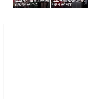
[포토] 서든 챔스 결승 MVP 이
[포토] 이세돌 9단과 이현경 아
병화, 리센느와 '야호'
나운서 '화기애애'