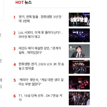
HOT
뉴스
1
젠지, 연패 탈출...한화생명 3년 만
에 3연패
2
LoL 서포터, 이제 못 돌아다닌다?...
으
라이엇 패치 예고
3
레전드 매치 해설한 강민, "관계자
설득...재미있었다"
자
것
4
한화생명-젠지, 2026 LCK 3R 첫 승
놓고 맞대결
덱
5
'케리아' 류민석, "게임 대한 생각 갈
리는 부분 많았다"
다
6
T1, 16승 단독 선두...DK 7연승 저
지