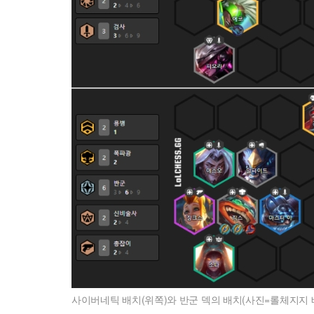
사이버네틱 배치(위쪽)와 반군 덱의 배치(사진=롤체지지 