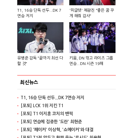
T1, 16승 단독 선두...DK 7
'피글렛' 채광진 "좋은 꿈 꾸
연승 저지
게 해줘 감사"
유병준 감독 "끝까지 최선 다
키움, DN 꺾고 라이즈 그룹
할 것"
연승...DN 시즌 19패
최신뉴스
T1, 16승 단독 선두...DK 7연승 저지
[포토] LCK 1위 지킨 T1
[포토] T1 이지훈 코치의 밴픽
[포토] 연습에 집중한 '도란' 최현준
[포토] '페이커' 이상혁, '쇼메이커'와 대결
[포토] T1전 앞두고 활짝 웃는 '루시드' 최용혁