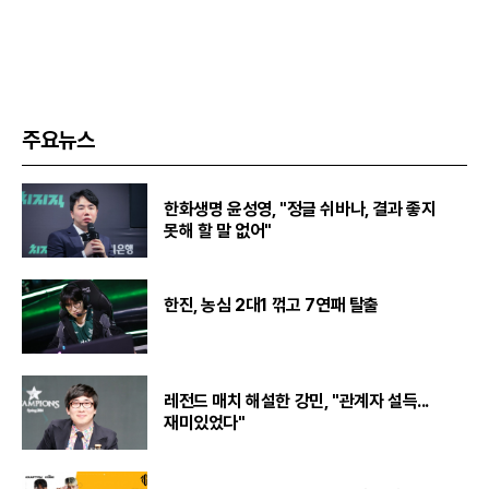
주요뉴스
한화생명 윤성영, "정글 쉬바나, 결과 좋지
못해 할 말 없어"
한진, 농심 2대1 꺾고 7연패 탈출
레전드 매치 해설한 강민, "관계자 설득...
재미있었다"