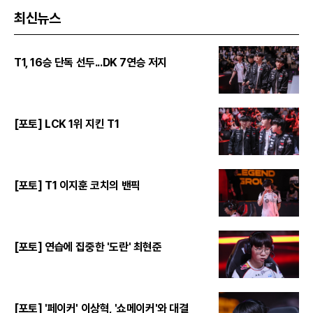
최신뉴스
T1, 16승 단독 선두...DK 7연승 저지
[포토] LCK 1위 지킨 T1
[포토] T1 이지훈 코치의 밴픽
[포토] 연습에 집중한 '도란' 최현준
[포토] '페이커' 이상혁, '쇼메이커'와 대결