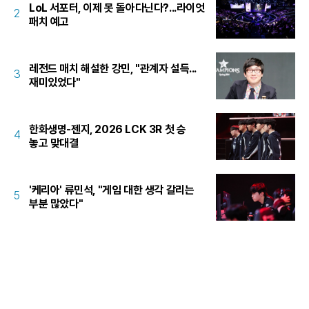
LoL 서포터, 이제 못 돌아다닌다?...라이엇
2
패치 예고
레전드 매치 해설한 강민, "관계자 설득...
3
재미있었다"
한화생명-젠지, 2026 LCK 3R 첫 승
4
놓고 맞대결
'케리아' 류민석, "게임 대한 생각 갈리는
5
부분 많았다"