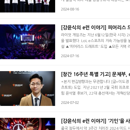
궁과 사격, 배드민턴 등의 종목은 한국 선수단
2024-08-16
과 별개로 브레이킹, 스케이트보드, 사이클 B
두 2020년대 들어서 처음 올림픽 정식 종목
[강윤식의 e런 이야기] 피어리스 
라이엇 게임즈는 지난 6월12일(한국 시각) 2
을 발표했다. LoL e스포츠의 지속 가능성을
설 ▲'피어리스 드래프트' 도입 ▲모든 지역
▲개편된 국제 대회의 참가팀 수 조정 등의 
2024-07-16
드래프트는 이미 이번 서머 시즌부터 중국 리그
스 코리아 챌린저스 리그(LCK CL) 등에 적용
[창간 16주년 특별 기고] 문체부
*본지 편집방향과는 무관합니다.[글=이도경
츠토토) 도입. 지난 2021년 2월 국회 최초
힘 윤석열 후보가, 22대 총선에서는 개혁신당
낸 것이다. 그러나 이 논의는 여전히 답보 중
2024-07-02
직들의 최근 발언이 논란이다. 제대로 된 이해
나씩 살펴보자. 어느 누구의 발언이라고 특정
[강윤식의 e런 이야기] '기인'을
중국 청두에서 약 3주간 치러진 2024 미드 