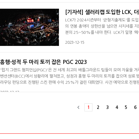
이되고는 한다.기성 스포츠에서 정치적인
[기자석] 샐러리캡 도입한 LCK, 
LCK가 2024시즌부터 '균형지출제도'를 도
의 연봉 총액이 상한선을 넘으면 사치세를 지
분의 25~50%를 내야 한다. LCK가 일명 '페
0회 우승을 달성한 '페이커' 이상혁이 유일
2023-12-15
해 매년 적자를 면치 못하는 게임단을 보호하기
10개 팀 중 2~3개 팀이 사치세를 내야할 것
흥행·성적 두 마리 토끼 잡은 PGC 2023
'펍지 그랜드 챔피언십(PGC)'은 전 세계 최고의 배틀그라운드 팀들이 모여 자웅을 겨
벤션센터(BCC)에서 성황리에 펼쳐졌고, 성정과 흥행 두 마리의 토끼를 잡으며 성료 됐다.
라우딩 펀딩으로 진행된 스킨 판매 수익 25%가 걸린 대회였다. 사전 예약으로 진행
그라운드'의 뜨거운 인기를 실감할 수 있었다.크래프톤은 뜨거운 날씨만큼 매진으로 티케
2023-12-13
린으로 경기
1
2
3
4
5
6