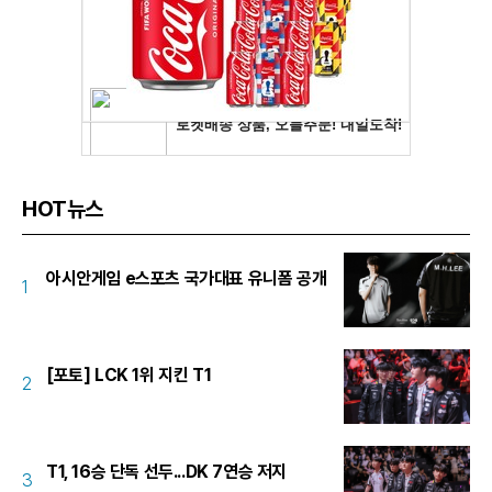
HOT뉴스
아시안게임 e스포츠 국가대표 유니폼 공개
1
[포토] LCK 1위 지킨 T1
2
T1, 16승 단독 선두...DK 7연승 저지
3