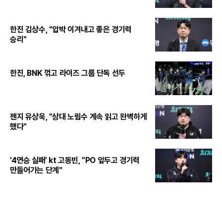
한진 김상수, "압박 이겨내고 좋은 경기력
승리"
한진, BNK 꺾고 라이즈 그룹 단독 선두
젠지 유상욱, "상대 노림수 계속 읽고 완벽하게
했다"
'4연승 실패' kt 고동빈, "PO 앞두고 경기력
만들어가는 단계"