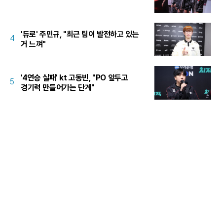
'듀로' 주민규, "최근 팀이 발전하고 있는
4
거 느껴"
'4연승 실패' kt 고동빈, "PO 앞두고
5
경기력 만들어가는 단계"