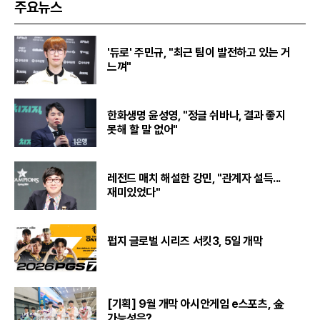
주요뉴스
'듀로' 주민규, "최근 팀이 발전하고 있는 거
느껴"
한화생명 윤성영, "정글 쉬바나, 결과 좋지
못해 할 말 없어"
레전드 매치 해설한 강민, "관계자 설득...
재미있었다"
펍지 글로벌 시리즈 서킷3, 5일 개막
[기획] 9월 개막 아시안게임 e스포츠, 金
가능성은?