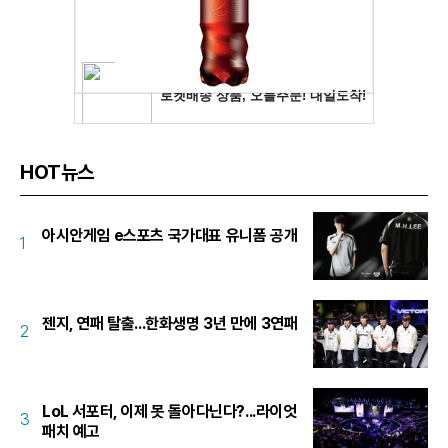
HOT뉴스
아시안게임 e스포츠 국가대표 유니폼 공개
1
젠지, 연패 탈출...한화생명 3년 만에 3연패
2
LoL 서포터, 이제 못 돌아다닌다?...라이엇
3
패치 예고