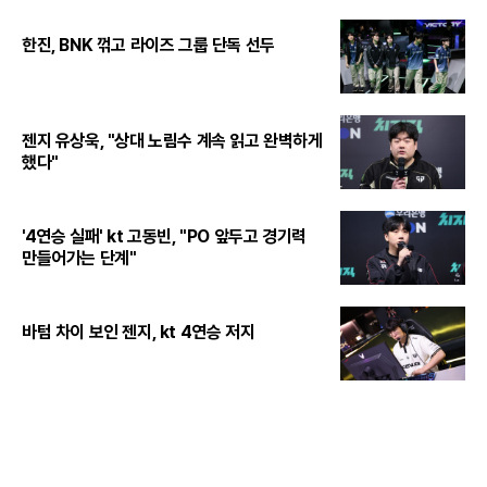
한진, BNK 꺾고 라이즈 그룹 단독 선두
젠지 유상욱, "상대 노림수 계속 읽고 완벽하게
했다"
'4연승 실패' kt 고동빈, "PO 앞두고 경기력
만들어가는 단계"
바텀 차이 보인 젠지, kt 4연승 저지