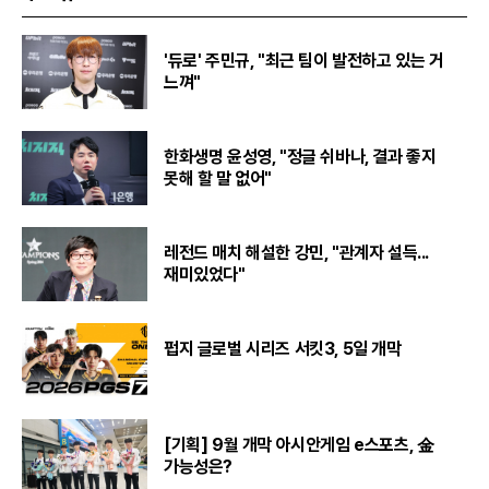
'듀로' 주민규, "최근 팀이 발전하고 있는 거
느껴"
한화생명 윤성영, "정글 쉬바나, 결과 좋지
못해 할 말 없어"
레전드 매치 해설한 강민, "관계자 설득...
재미있었다"
펍지 글로벌 시리즈 서킷3, 5일 개막
[기획] 9월 개막 아시안게임 e스포츠, 金
가능성은?