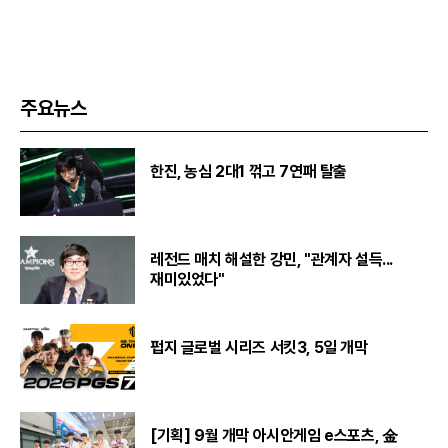
주요뉴스
한진, 농심 2대1 꺾고 7연패 탈출
레전드 매치 해설한 강민, "관계자 설득...
재미있었다"
펍지 글로벌 시리즈 서킷3, 5일 개막
[기획] 9월 개막 아시안게임 e스포츠, 金