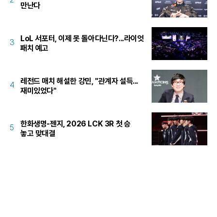
만난다
LoL 서포터, 이제 못 돌아다닌다?...라이엇
3
패치 예고
레전드 매치 해설한 강민, "관계자 설득...
4
재미있었다"
한화생명-젠지, 2026 LCK 3R 첫 승
5
놓고 맞대결