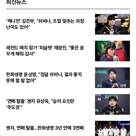
최신뉴스
'캐니언' 김건부, "쉬바나, 조합 맞추는 과정
난이도 있어"
레전드 매치 참가 '피글렛' 채광진, "좋은 꿈
꾸게 해줘 감사"
한화생명 윤성영, "정글 쉬바나, 결과 좋지
못해 할 말 없어"
'연패 탈출' 젠지 유상욱, "승리 요인은
'주도권'"
젠지, 연패 탈출...한화생명 3년 만에 3연패