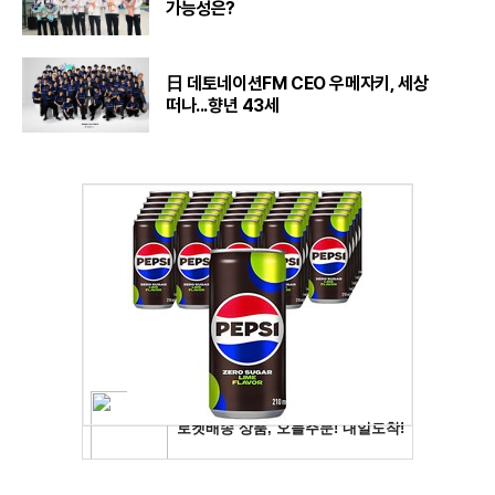
가능성은?
日 데토네이션FM CEO 우메자키, 세상
떠나...향년 43세