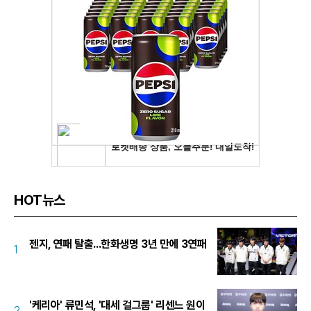
HOT뉴스
젠지, 연패 탈출...한화생명 3년 만에 3연패
1
'케리아' 류민석, '대세 걸그룹' 리센느 원이
2