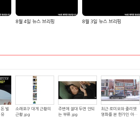
8월 4일 뉴스 브리핑
8월 3일 뉴스 브리핑
돈 빌
소래포구 대게 근황의
주변에 절대 두면 안되
최근 로미오와 줄리엣
이유
근황.jpg
는 부류.jpg
영화를 본 한가인 아들
반응.jpg