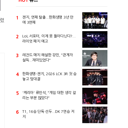
HOT
뉴스
1
젠지, 연패 탈출...한화생명 3년 만
열렸
에 3연패
2
LoL 서포터, 이제 못 돌아다닌다?...
라이엇 패치 예고
3
레전드 매치 해설한 강민, "관계자
설득...재미있었다"
4
한화생명-젠지, 2026 LCK 3R 첫 승
놓고 맞대결
5
'케리아' 류민석, "게임 대한 생각 갈
리는 부분 많았다"
6
T1, 16승 단독 선두...DK 7연승 저
지