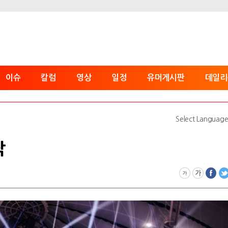
이슈
칼럼
영상
일정
유머게시판
데일리
Select Languag
작