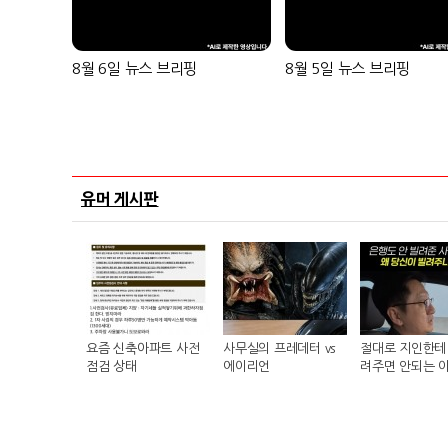
8월 6일 뉴스 브리핑
8월 5일 뉴스 브리핑
유머 게시판
요즘 신축아파트 사전
사무실의 프레데터 vs
절대로 지인한테 
점검 상태
에이리언
려주면 안되는 