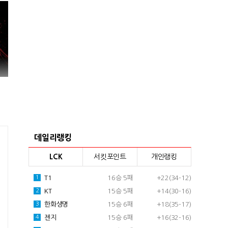
데일리랭킹
LCK
서킷포인트
개인랭킹
T1
16승 5패
+22(34-12)
1
KT
15승 5패
+14(30-16)
2
한화생명
15승 6패
+18(35-17)
3
젠지
15승 6패
+16(32-16)
4