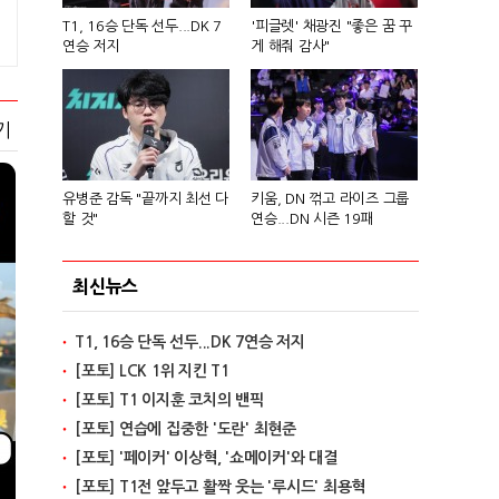
T1, 16승 단독 선두...DK 7
'피글렛' 채광진 "좋은 꿈 꾸
연승 저지
게 해줘 감사"
기
유병준 감독 "끝까지 최선 다
키움, DN 꺾고 라이즈 그룹
할 것"
연승...DN 시즌 19패
최신뉴스
T1, 16승 단독 선두...DK 7연승 저지
[포토] LCK 1위 지킨 T1
[포토] T1 이지훈 코치의 밴픽
[포토] 연습에 집중한 '도란' 최현준
[포토] '페이커' 이상혁, '쇼메이커'와 대결
[포토] T1전 앞두고 활짝 웃는 '루시드' 최용혁