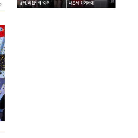
병화, 리센느와 '야호'
나운서 '화기애애'
>
2024 넥슨 아이콘 매치 현장스케치
2024 VCT 퍼