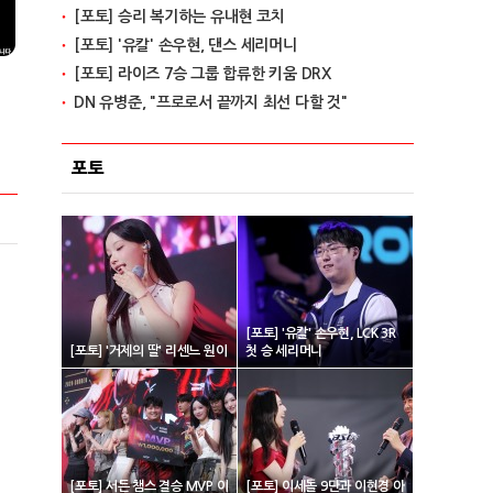
[포토] 승리 복기하는 유내현 코치
[포토] '유칼' 손우현, 댄스 세리머니
[포토] 라이즈 7승 그룹 합류한 키움 DRX
DN 유병준, "프로로서 끝까지 최선 다할 것"
포토
[포토] '유칼' 손우현, LCK 3R
[포토] '거제의 딸' 리센느 원이
첫 승 세리머니
[포토] 서든 챔스 결승 MVP 이
[포토] 이세돌 9단과 이현경 아