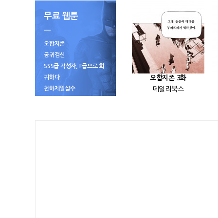
무료 웹툰
오합지존
궁귀검신
SSS급 각성자, F급으로 회
귀하다
오합지존 3화
천하제일살수
데일리북스