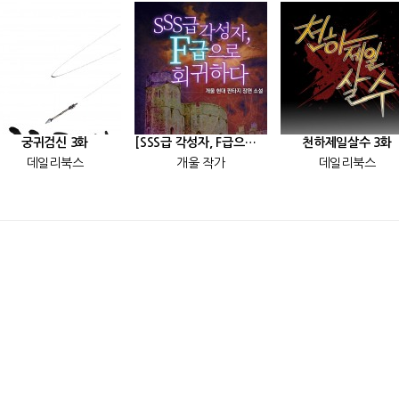
궁귀검신 3화
[SSS급 각성자, F급으로 회귀하다] 25화
천하제일살수 3화
데일리북스
개울 작가
데일리북스