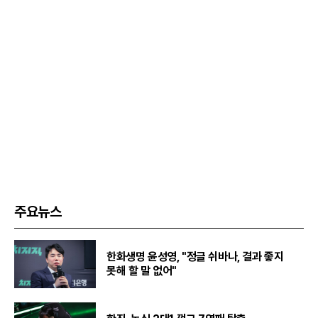
주요뉴스
한화생명 윤성영, "정글 쉬바나, 결과 좋지
못해 할 말 없어"