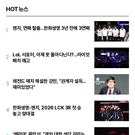
HOT뉴스
젠지, 연패 탈출...한화생명 3년 만에 3연패
1
LoL 서포터, 이제 못 돌아다닌다?...라이엇
2
패치 예고
레전드 매치 해설한 강민, "관계자 설득...
3
재미있었다"
한화생명-젠지, 2026 LCK 3R 첫 승
4
놓고 맞대결
'케리아' 류민석, "게임 대한 생각 갈리는