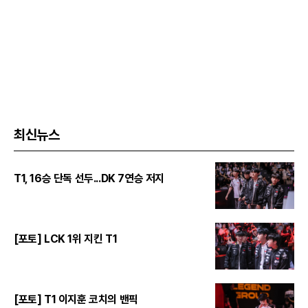
최신뉴스
T1, 16승 단독 선두...DK 7연승 저지
[포토] LCK 1위 지킨 T1
[포토] T1 이지훈 코치의 밴픽