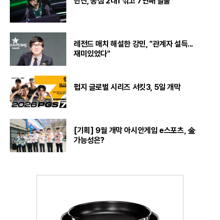
한진, 농심 2대1 꺾고 7연패 탈출
레전드 매치 해설한 강민, "관계자 설득...
재미있었다"
펍지 글로벌 시리즈 서킷3, 5일 개막
[기획] 9월 개막 아시안게임 e스포츠, 金
가능성은?