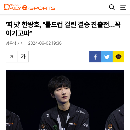
'피넛' 한왕호, "롤드컵 걸린 결승 진출전…꼭
이기고파"
강윤식 기자
2024-09-02 19:38