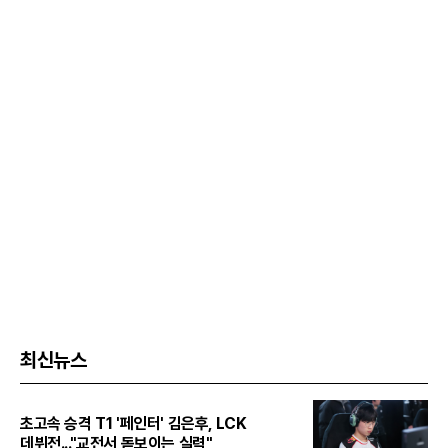
최신뉴스
초고속 승격 T1 '페인터' 김은후, LCK
데뷔전..."교전서 돋보이는 실력"