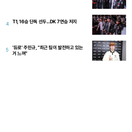
T1, 16승 단독 선두...DK 7연승 저지
4
'듀로' 주민규, "최근 팀이 발전하고 있는
5
거 느껴"