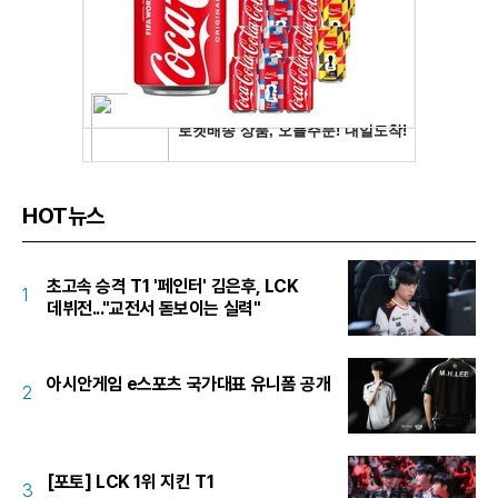
HOT뉴스
초고속 승격 T1 '페인터' 김은후, LCK
1
데뷔전..."교전서 돋보이는 실력"
아시안게임 e스포츠 국가대표 유니폼 공개
2
[포토] LCK 1위 지킨 T1
3