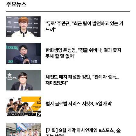
주요뉴스
'듀로' 주민규, "최근 팀이 발전하고 있는 거
느껴"
한화생명 윤성영, "정글 쉬바나, 결과 좋지
못해 할 말 없어"
레전드 매치 해설한 강민, "관계자 설득...
재미있었다"
펍지 글로벌 시리즈 서킷3, 5일 개막
[기획] 9월 개막 아시안게임 e스포츠, 金