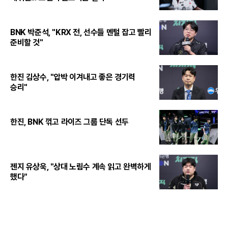
BNK 박준석, "KRX 전, 선수들 멘털 잡고 빨리
준비할 것"
한진 김상수, "압박 이겨내고 좋은 경기력
승리"
한진, BNK 꺾고 라이즈 그룹 단독 선두
젠지 유상욱, "상대 노림수 계속 읽고 완벽하게
했다"