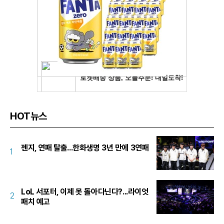
HOT뉴스
젠지, 연패 탈출...한화생명 3년 만에 3연패
1
LoL 서포터, 이제 못 돌아다닌다?...라이엇
2
패치 예고