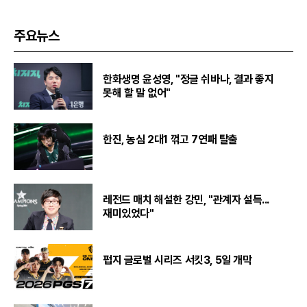
주요뉴스
한화생명 윤성영, "정글 쉬바나, 결과 좋지
못해 할 말 없어"
한진, 농심 2대1 꺾고 7연패 탈출
레전드 매치 해설한 강민, "관계자 설득...
재미있었다"
펍지 글로벌 시리즈 서킷3, 5일 개막