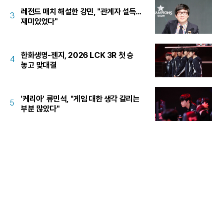
레전드 매치 해설한 강민, "관계자 설득...
3
재미있었다"
한화생명-젠지, 2026 LCK 3R 첫 승
4
놓고 맞대결
'케리아' 류민석, "게임 대한 생각 갈리는
5
부분 많았다"