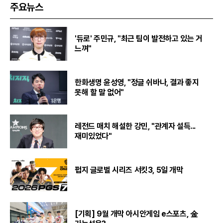
주요뉴스
'듀로' 주민규, "최근 팀이 발전하고 있는 거
느껴"
한화생명 윤성영, "정글 쉬바나, 결과 좋지
못해 할 말 없어"
레전드 매치 해설한 강민, "관계자 설득...
재미있었다"
펍지 글로벌 시리즈 서킷3, 5일 개막
[기획] 9월 개막 아시안게임 e스포츠, 金