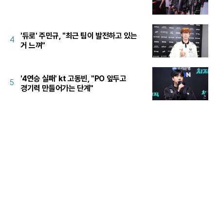
'듀로' 주민규, "최근 팀이 발전하고 있는
4
거 느껴"
'4연승 실패' kt 고동빈, "PO 앞두고
5
경기력 만들어가는 단계"