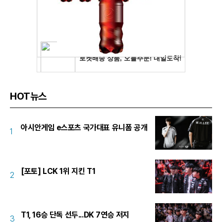
HOT뉴스
아시안게임 e스포츠 국가대표 유니폼 공개
1
[포토] LCK 1위 지킨 T1
2
T1, 16승 단독 선두...DK 7연승 저지
3