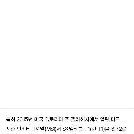
특히 2015년 미국 플로리다 주 탤러해시에서 열린 미드
시즌 인비테이셔널(MSI)서 SK텔레콤 T1(현 T1)을 3대2로