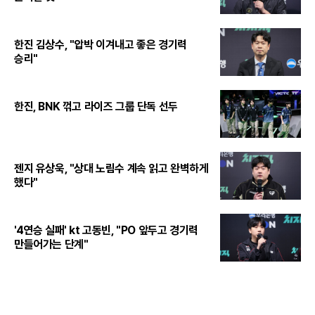
한진 김상수, "압박 이겨내고 좋은 경기력
승리"
한진, BNK 꺾고 라이즈 그룹 단독 선두
젠지 유상욱, "상대 노림수 계속 읽고 완벽하게
했다"
'4연승 실패' kt 고동빈, "PO 앞두고 경기력
만들어가는 단계"