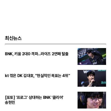
최신뉴스
BNK, 키움 2대0 격파...라이즈 2연패 탈출
kt 꺾은 DK 김대호, "현실적인 목표는 4위"
[포토] '프로그' 상대하는 BNK '클리어'
송현민