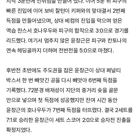
시작 3분만에 선취점을 만들어 냈다. 이어 5분 뒤 피구의
빠른 진입에 이어 보비 찰턴이 키퍼와의 맞대결서 2번째
득점을 만들어냈으며, 상대 베컴의 진입을 막으며 얻은
역습 찬스서 호나우두와 피구의 합작으로 3:0으로 경기를
리드했다. 여기서 멈추지 않은 윤창근은 피구와 칸토나의
연속 헤딩골까지 더하며 전반전을 5:0으로 마쳤다.
후반전 초반에도 주도권을 잡은 윤창근이 상대 페널티
박스서 한 번 빼앗긴 공을 다시 빼앗아 6번째 득점을
기록했다. 72분경 배재성이 지단의 중거리 슛을 골문
안으로 넣으며 첫 득점에 성공했지만 잔여 시간 동안
윤창근의 호나우두가 7번째 득점을 터뜨렸다. 결국 2세트를
7:1로 승리한 윤창근이 세트 스코어 2:0으로 승자전 진출을
확정지었다.