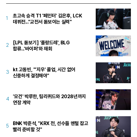
초고속 승격 T1 '페인터' 김은후, LCK
1
데뷔전..."교전서 돋보이는 실력"
[LPL 돋보기] '플랑드레', BLG
2
합류...'바이퍼'와 재회
kt 고동빈, "'지우' 콜업, 시간 없어
3
신중하게 결정해야"
'모건' 박루한, 팀리퀴드와 2028년까지
4
연장 계약
BNK 박준석, "KRX 전, 선수들 멘털 잡고
5
빨리 준비할 것"