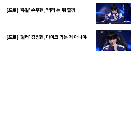
[포토] '유칼' 손우현, '빅라'는 뭐 할까
[포토] '윌러' 김정현, 마이크 먹는 거 아니야