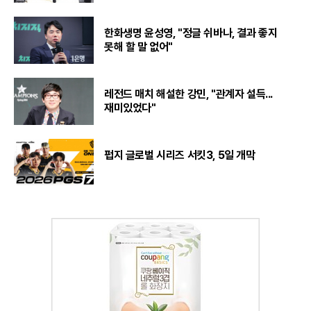
한화생명 윤성영, "정글 쉬바나, 결과 좋지
못해 할 말 없어"
레전드 매치 해설한 강민, "관계자 설득...
재미있었다"
펍지 글로벌 시리즈 서킷3, 5일 개막