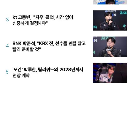
kt 고동빈, "'지우' 콜업, 시간 없어
3
신중하게 결정해야"
BNK 박준석, "KRX 전, 선수들 멘털 잡고
4
빨리 준비할 것"
'모건' 박루한, 팀리퀴드와 2028년까지
5
연장 계약