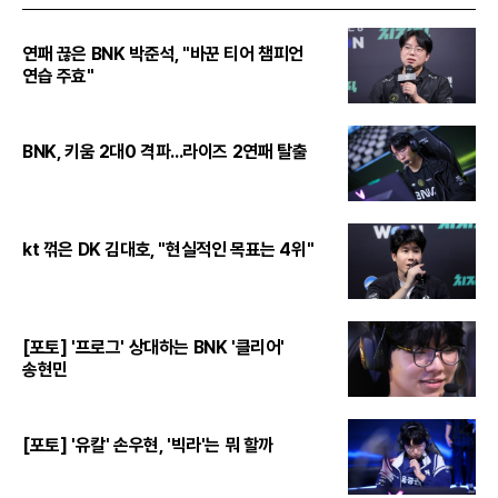
연패 끊은 BNK 박준석, "바꾼 티어 챔피언
연습 주효"
BNK, 키움 2대0 격파...라이즈 2연패 탈출
kt 꺾은 DK 김대호, "현실적인 목표는 4위"
[포토] '프로그' 상대하는 BNK '클리어'
송현민
[포토] '유칼' 손우현, '빅라'는 뭐 할까