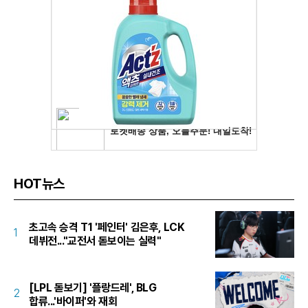
HOT뉴스
초고속 승격 T1 '페인터' 김은후, LCK
1
데뷔전..."교전서 돋보이는 실력"
[LPL 돋보기] '플랑드레', BLG
2
합류...'바이퍼'와 재회