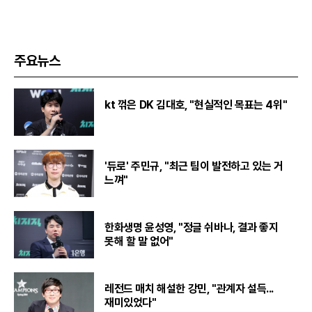
주요뉴스
kt 꺾은 DK 김대호, "현실적인 목표는 4위"
'듀로' 주민규, "최근 팀이 발전하고 있는 거
느껴"
한화생명 윤성영, "정글 쉬바나, 결과 좋지
못해 할 말 없어"
레전드 매치 해설한 강민, "관계자 설득...
재미있었다"