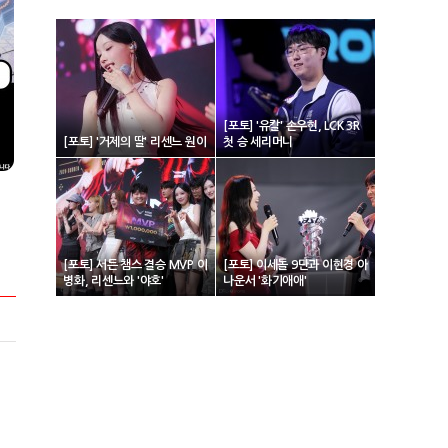
[포토] '유칼' 손우현, LCK 3R
[포토] '거제의 딸' 리센느 원이
첫 승 세리머니
[포토] 서든 챔스 결승 MVP 이
[포토] 이세돌 9단과 이현경 아
병화, 리센느와 '야호'
나운서 '화기애애'