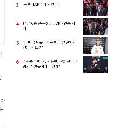
3
[포토] LCK 1위 지킨 T1
4
T1, 16승 단독 선두...DK 7연승 저
지
5
'듀로' 주민규, "최근 팀이 발전하고
있는 거 느껴"
간
6
'4연승 실패' kt 고동빈, "PO 앞두고
경기력 만들어가는 단계"
답
패자
비를