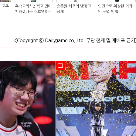
 고추
흑백요리사2 찍고 많이
손종원 셰프의 냉장고
인간으로 위장한 외계
친해졌다는 정호영&샘
공개
인 구별 방법
킴 셰프..JPG
<Copyright ⓒ Dailygame co, Ltd. 무단 전재 및 재배포 금지