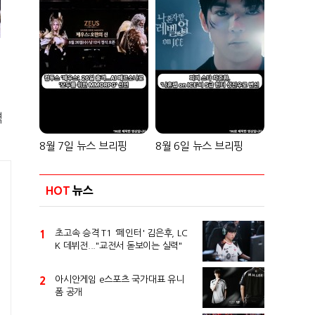
역
8월 7일 뉴스 브리핑
8월 6일 뉴스 브리핑
HOT
뉴스
1
초고속 승격 T1 '페인터' 김은후, LC
K 데뷔전..."교전서 돋보이는 실력"
2
아시안게임 e스포츠 국가대표 유니
폼 공개