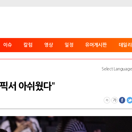
이슈
칼럼
영상
일정
유머게시판
데일리
Select Languag
"밴픽서 아쉬웠다"