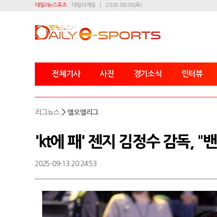
데일리e스포츠
데일리게임
2026.08.08(토)
전체기사
사진
경기소식
인터뷰
>
리그뉴스
엘오엘리그
'kt에 패' 젠지 김정수 감독, 
2025-09-13 20:24:53