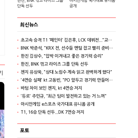
한진, BNK 꺾고 라이즈 그룹
아시안게임 국가대표 유니폼
단독 선두
공개
최신뉴스
초고속 승격 T1 '페인터' 김은후, LCK 데뷔전..."교전서 돋보이는 실력"
BNK 박준석, "KRX 전, 선수들 멘털 잡고 빨리 준비할 것"
한진 김상수, "압박 이겨내고 좋은 경기력 승리"
한진, BNK 꺾고 라이즈 그룹 단독 선두
젠지 유상욱, "상대 노림수 계속 읽고 완벽하게 했다"
기
'4연승 실패' kt 고동빈, "PO 앞두고 경기력 만들어가는 단계"
바텀 차이 보인 젠지, kt 4연승 저지
'듀로' 주민규, "최근 팀이 발전하고 있는 거 느껴"
아시안게임 e스포츠 국가대표 유니폼 공개
T1, 16승 단독 선두...DK 7연승 저지
포토