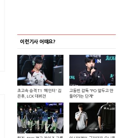
이런기사 어때요?
초고속 승격 T1 '페인터' 김
고동빈 감독 "PO 앞두고 만
은후, LCK 데뷔전
들어가는 단계"