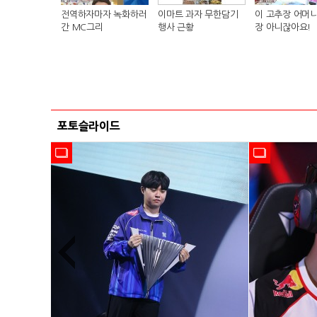
전역하자마자 녹화하러
이마트 과자 무한담기
이 고추장 어머니
간 MC그리
행사 근황
장 아니잖아요!
포토슬라이드