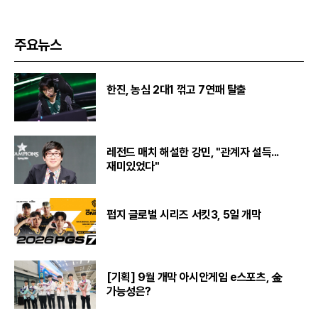
주요뉴스
한진, 농심 2대1 꺾고 7연패 탈출
레전드 매치 해설한 강민, "관계자 설득...
재미있었다"
펍지 글로벌 시리즈 서킷3, 5일 개막
[기획] 9월 개막 아시안게임 e스포츠, 金
가능성은?