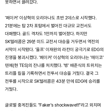
못하면서 끌려갔다.
'페이커' 이상혁의 오리아나도 초반 2데스로 시작했다.
21분에는 탑 2차 포탑에서 벌어진 대규모 교전서도
대패했다. 골드 격차도 1만까지 벌어졌다. 하지만
SK텔레콤은 29분 미드 교전서 대승을 거두면서 역전의
서막이 시작됐다. '울프' 이재완의 라칸이 궁극기로 EDG의
진영을 붕괴시켰다. '페이커' 이상혁의 오리아나는 '메이코'
텐예(현 TES)의 잔나를 처치했다. '뱅' 배준식의 트위치는
트리플 킬을 기록하면서 전투서 대승을 거뒀다. 결국 그
전투를 시작으로 SK텔레콤은 43분 만에 EDG에 승리를
거뒀다.
글로벌 중계진들도 "Faker's shockwave!!!"라고 외치며