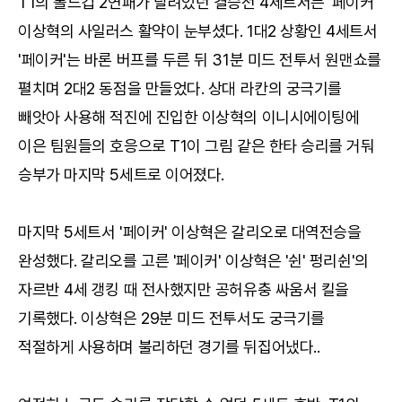
T1의 롤드컵 2연패가 달려있던 결승전 4세트서는 '페이커'
이상혁의 사일러스 활약이 눈부셨다. 1대2 상황인 4세트서
'페이커'는 바론 버프를 두른 뒤 31분 미드 전투서 원맨쇼를
펼치며 2대2 동점을 만들었다. 상대 라칸의 궁극기를
빼앗아 사용해 적진에 진입한 이상혁의 이니시에이팅에
이은 팀원들의 호응으로 T1이 그림 같은 한타 승리를 거둬
승부가 마지막 5세트로 이어졌다.
마지막 5세트서 '페이커' 이상혁은 갈리오로 대역전승을
완성했다. 갈리오를 고른 '페이커' 이상혁은 '쉰' 펑리쉰'의
자르반 4세 갱킹 때 전사했지만 공허유충 싸움서 킬을
기록했다. 이상혁은 29분 미드 전투서도 궁극기를
적절하게 사용하며 불리하던 경기를 뒤집어냈다..