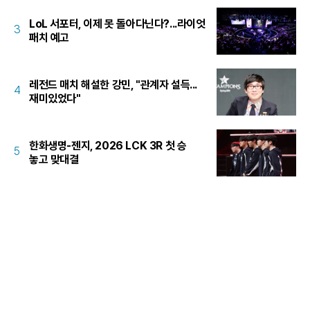
LoL 서포터, 이제 못 돌아다닌다?...라이엇
3
패치 예고
레전드 매치 해설한 강민, "관계자 설득...
4
재미있었다"
한화생명-젠지, 2026 LCK 3R 첫 승
5
놓고 맞대결