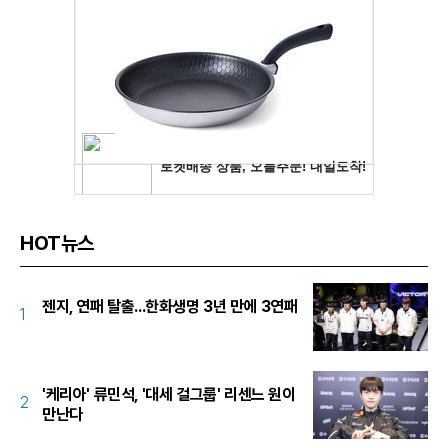
HOT뉴스
젠지, 연패 탈출...한화생명 3년 만에 3연패
1
'케리아' 류민석, '대세 걸그룹' 리센느 원이
2
만난다