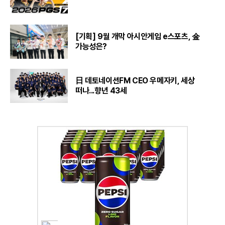
[기획] 9월 개막 아시안게임 e스포츠, 金
가능성은?
日 데토네이션FM CEO 우메자키, 세상
떠나...향년 43세