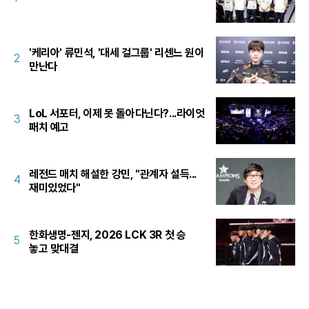
'케리아' 류민석, '대세 걸그룹' 리센느 원이
2
만난다
LoL 서포터, 이제 못 돌아다닌다?...라이엇
3
패치 예고
레전드 매치 해설한 강민, "관계자 설득...
4
재미있었다"
한화생명-젠지, 2026 LCK 3R 첫 승
5
놓고 맞대결