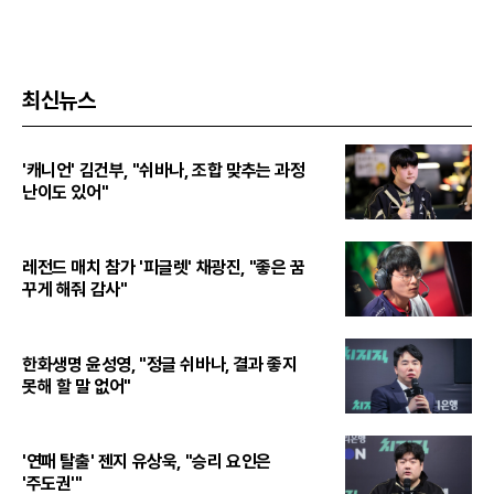
최신뉴스
'캐니언' 김건부, "쉬바나, 조합 맞추는 과정
난이도 있어"
레전드 매치 참가 '피글렛' 채광진, "좋은 꿈
꾸게 해줘 감사"
한화생명 윤성영, "정글 쉬바나, 결과 좋지
못해 할 말 없어"
'연패 탈출' 젠지 유상욱, "승리 요인은
'주도권'"