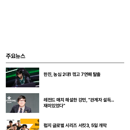
주요뉴스
한진, 농심 2대1 꺾고 7연패 탈출
레전드 매치 해설한 강민, "관계자 설득...
재미있었다"
펍지 글로벌 시리즈 서킷3, 5일 개막