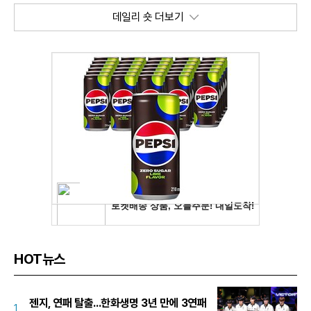
데일리 숏 더보기
HOT뉴스
젠지, 연패 탈출...한화생명 3년 만에 3연패
1