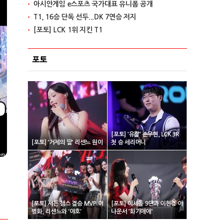
아시안게임 e스포츠 국가대표 유니폼 공개
T1, 16승 단독 선두...DK 7연승 저지
[포토] LCK 1위 지킨 T1
포토
[포토] '유칼' 손우현, LCK 3R
[포토] '거제의 딸' 리센느 원이
첫 승 세리머니
[포토] 서든 챔스 결승 MVP 이
[포토] 이세돌 9단과 이현경 아
병화, 리센느와 '야호'
나운서 '화기애애'