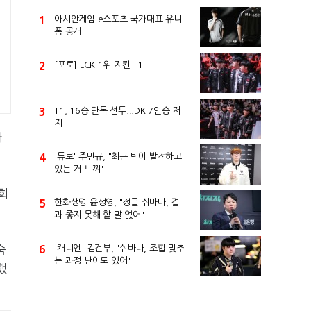
1
아시안게임 e스포츠 국가대표 유니
폼 공개
2
[포토] LCK 1위 지킨 T1
3
T1, 16승 단독 선두...DK 7연승 저
지
하
4
'듀로' 주민규, "최근 팀이 발전하고
있는 거 느껴"
희
5
한화생명 윤성영, "정글 쉬바나, 결
과 좋지 못해 할 말 없어"
숙
6
'캐니언' 김건부, "쉬바나, 조합 맞추
는 과정 난이도 있어"
했