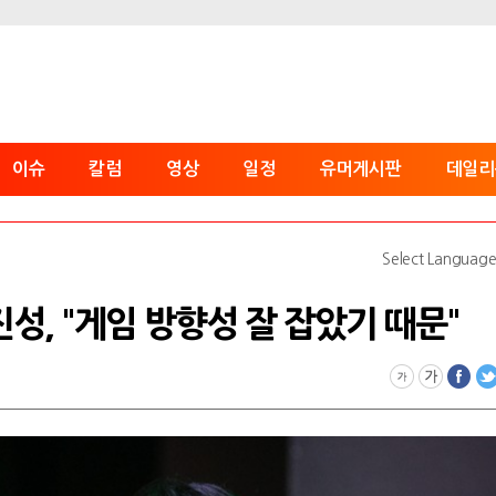
이슈
칼럼
영상
일정
유머게시판
데일리
Select Languag
진성, "게임 방향성 잘 잡았기 때문"