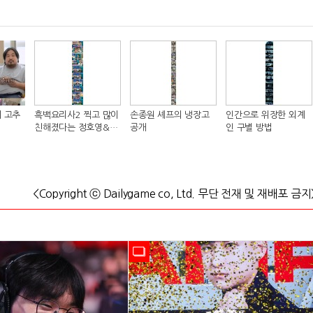
 고추
흑백요리사2 찍고 많이
손종원 셰프의 냉장고
인간으로 위장한 외계
친해졌다는 정호영&샘
공개
인 구별 방법
킴 셰프..JPG
<Copyright ⓒ Dailygame co, Ltd. 무단 전재 및 재배포 금지