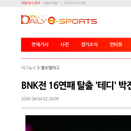
데일리e스포츠
데일리게임
2026.08.07(금)
전체기사
사진
경기소식
인터뷰
>
리그뉴스
엘오엘리그
BNK전 16연패 탈출 '테디' 박
2026-04-04 02:24:09