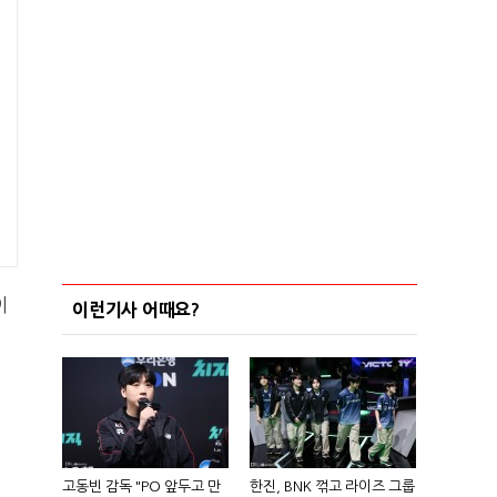
이
이런기사 어때요?
고동빈 감독 "PO 앞두고 만
한진, BNK 꺾고 라이즈 그룹