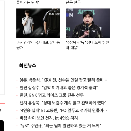
들어가는 단계"
단독 선두
아시안게임 국가대표 유니폼
유상욱 감독 "상대 노림수 완
공개
벽 대응"
최신뉴스
BNK 박준석, "KRX 전, 선수들 멘털 잡고 빨리 준비할 것"
한진 김상수, "압박 이겨내고 좋은 경기력 승리"
한진, BNK 꺾고 라이즈 그룹 단독 선두
젠지 유상욱, "상대 노림수 계속 읽고 완벽하게 했다"
'4연승 실패' kt 고동빈, "PO 앞두고 경기력 만들어가는 단계"
기
바텀 차이 보인 젠지, kt 4연승 저지
'듀로' 주민규, "최근 팀이 발전하고 있는 거 느껴"