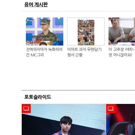
유머 게시판
전역하자마자 녹화하러
이마트 과자 무한담기
이 고추장 어머니
간 MC그리
행사 근황
장 아니잖아요!
포토슬라이드