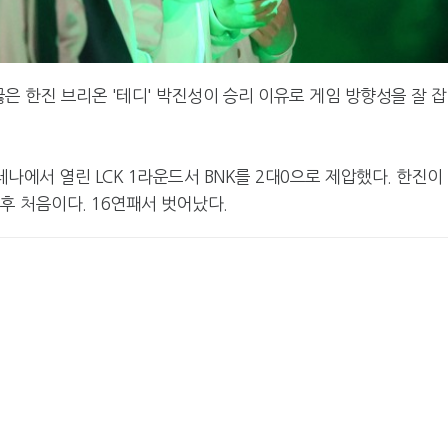
끊은 한진 브리온 '테디' 박진성이 승리 이유로 게임 방향성을 잘 
레나에서 열린 LCK 1라운드서 BNK를 2대0으로 제압했다. 한진이
이후 처음이다. 16연패서 벗어났다.