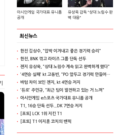
아시안게임 국가대표 유니폼
유상욱 감독 "상대 노림수 완
공개
벽 대응"
최신뉴스
한진 김상수, "압박 이겨내고 좋은 경기력 승리"
한진, BNK 꺾고 라이즈 그룹 단독 선두
젠지 유상욱, "상대 노림수 계속 읽고 완벽하게 했다"
'4연승 실패' kt 고동빈, "PO 앞두고 경기력 만들어가는 단계"
바텀 차이 보인 젠지, kt 4연승 저지
기
'듀로' 주민규, "최근 팀이 발전하고 있는 거 느껴"
아시안게임 e스포츠 국가대표 유니폼 공개
T1, 16승 단독 선두...DK 7연승 저지
[포토] LCK 1위 지킨 T1
[포토] T1 이지훈 코치의 밴픽