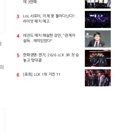
에 3연패
3
LoL 서포터, 이제 못 돌아다닌다?...
라이엇 패치 예고
4
레전드 매치 해설한 강민, "관계자
설득...재미있었다"
승
5
한화생명-젠지, 2026 LCK 3R 첫 승
놓고 맞대결
의
6
[포토] LCK 1위 지킨 T1