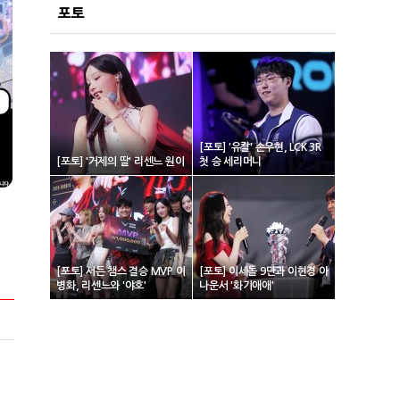
포토
[포토] '유칼' 손우현, LCK 3R
[포토] '거제의 딸' 리센느 원이
첫 승 세리머니
[포토] 서든 챔스 결승 MVP 이
[포토] 이세돌 9단과 이현경 아
병화, 리센느와 '야호'
나운서 '화기애애'