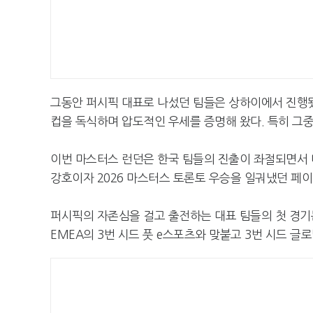
그동안 퍼시픽 대표로 나섰던 팀들은 상하이에서 진행됐던
컵을 독식하며 압도적인 우세를 증명해 왔다. 특히 그중 
이번 마스터스 런던은 한국 팀들의 진출이 좌절되면서 
강호이자 2026 마스터스 토론토 우승을 일궈냈던 페이
퍼시픽의 자존심을 걸고 출전하는 대표 팀들의 첫 경기는
EMEA의 3번 시드 풋 e스포츠와 맞붙고 3번 시드 