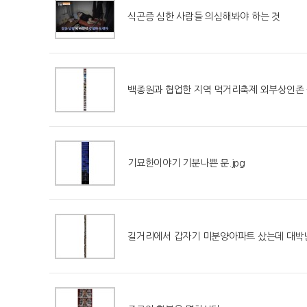
식곤증 심한 사람들 의심해봐야 하는 것
백종원과 협업한 지역 먹거리축제 외부상인존 근
기묘한이야기 기분나쁜 문.jpg
길거리에서 갑자기 미분양아파트 샀는데 대박