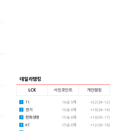
데일리랭킹
LCK
서킷포인트
개인랭킹
T1
16승 5패
+22(34-12)
1
젠지
16승 6패
+18(34-16)
2
한화생명
15승 6패
+18(35-17)
3
KT
15승 6패
+12(30-18)
4