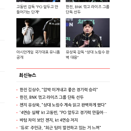
고동빈 감독 "PO 앞두고 만
한진, BNK 꺾고 라이즈 그룹
들어가는 단계"
단독 선두
아시안게임 국가대표 유니폼
유상욱 감독 "상대 노림수 완
공개
벽 대응"
최신뉴스
한진 김상수, "압박 이겨내고 좋은 경기력 승리"
한진, BNK 꺾고 라이즈 그룹 단독 선두
젠지 유상욱, "상대 노림수 계속 읽고 완벽하게 했다"
'4연승 실패' kt 고동빈, "PO 앞두고 경기력 만들어가는 단계"
바텀 차이 보인 젠지, kt 4연승 저지
'듀로' 주민규, "최근 팀이 발전하고 있는 거 느껴"