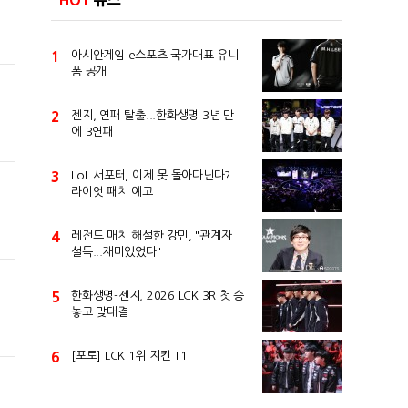
HOT
뉴스
1
아시안게임 e스포츠 국가대표 유니
폼 공개
2
젠지, 연패 탈출...한화생명 3년 만
에 3연패
3
LoL 서포터, 이제 못 돌아다닌다?...
라이엇 패치 예고
4
레전드 매치 해설한 강민, "관계자
설득...재미있었다"
5
한화생명-젠지, 2026 LCK 3R 첫 승
놓고 맞대결
6
[포토] LCK 1위 지킨 T1