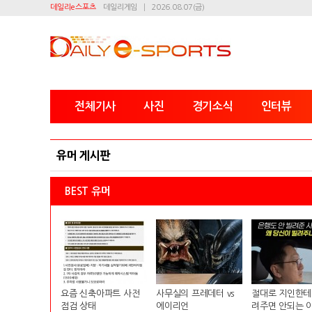
데일리e스포츠
데일리게임
2026.08.07(금)
전체기사
사진
경기소식
인터뷰
유머 게시판
BEST 유머
요즘 신축아파트 사전
사무실의 프레데터 vs
절대로 지인한테
점검 상태
에이리언
려주면 안되는 