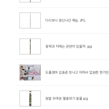
다시보니 정신나간 예능..JPG
청력과 치매는 관련이 있을까..jpg
도플갱어 김동준 만나고 아파서 입원한 한가인
정말 귀여운 멸종위기 동물.jpg