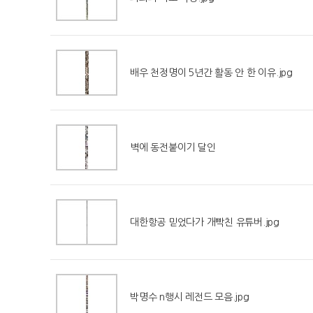
배우 천정명이 5년간 활동 안 한 이유.jpg
벽에 동전붙이기 달인
대한항공 믿었다가 개빡친 유튜버.jpg
박명수 n행시 레전드 모음.jpg