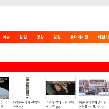
이슈
칼럼
영상
일정
유머게시판
데일리
 돈 빌
소래포구 대게 근황의
주변에 절대 두면 안되
최근 로미오와 줄리엣
이유
근황.jpg
는 부류.jpg
영화를 본 한가인 아들