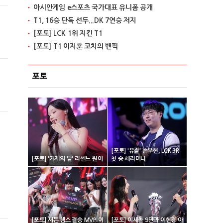
아시안게임 e스포츠 국가대표 유니폼 공개
T1, 16승 단독 선두...DK 7연승 저지
[포토] LCK 1위 지킨 T1
[포토] T1 이지훈 코치의 밴픽
포토
[포토] '유칼' 손우현, LCK 3R
[포토] '거제의 딸' 리센느 원이
첫 승 세리머니
[포토] 서든 챔스 결승 MVP 이
[포토] 이세돌 9단과 이현경 아