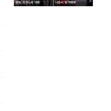
병화, 리센느와 '야호'
나운서 '화기애애'