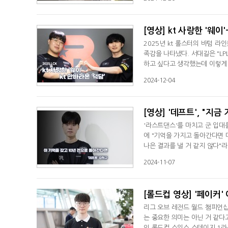
다. 최근에 만난 '레이지필'은
미가 있다"며 "LCKCL서 잘할
[영상] kt 사랑한 '웨이'
2025년 kt 롤스터의 바텀 라
족감을 나타냈다. 서대길은 "L
하고 싶다고 생각했는데 이렇게 
팀은 제쳐두고 kt만 보고 있었
2024-12-04
보면서 멋있다고 생각했다"며 "다
웃음을 지어 보였다.
[영상] '데프트', "지금
'라스트댄스'를 마치고 군 입대
에 "기억을 가지고 돌아간다면 
나은 결과를 낼 거 같지 않다"라
은 모습을 보여드릴 수 없을 거 
2024-11-07
[롤드컵 영상] '페이커'
리그 오브 레전드 월드 챔피언십(
는 중요한 의미는 아닌 거 같다
인 롤드컵 스위스 스테이지 1라운