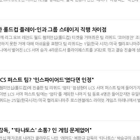
 가는 거이기 때문에 도전자 입장이 된 거 같다"라며 "롤드컵 최다인 9회 진출이지만
다. 가장 중요한 건 좋은 성과를 는 것"이라고 강조했다. TES와의 대결에 대해선 "
가 굉장히
말한 롤드컵 플레이-인과 그룹 스테이지 직행 차이점
함께 리그 오브 레전드 월드 챔피언십(롤드컵) 티켓을 거머쥐은 팀 리퀴드 '코어장전' 조
하지 못한 거에 대해 아쉬움을 표했다.팀 리퀴드는 1일(한국 시각) 미국 캘리포니아주
에서 벌어진 LCS 서머 승자 4라운드서 플라이퀘스트를 3대2로 꺾고 결승 진출에 
미국 로스엔젤레스 유튜브 씨어터에서 벌어질 예정인 결승전서 플라이퀘스트와 100씨
용인은 경기 후 화상 인터뷰서 "일단 되게 힘든 경기였다. 플라이퀘스트가 잘한 것도 
경기(5세트)
 "LCS 퍼스트 팀? '인스파이어드'였다면 인정"
챔피언십(롤드컵)에 진출한 팀 리퀴드 '엄티' 엄성현이 LCS 서머 퍼스트 팀에 들어가지
이번 LCS 서머 퍼스트 팀에는 '엄티'를 제외한 나머지 팀 동료 4명은 들어갔지만 유일
리퀴드는 25일(한국시각) 미국 캘리포니아주 로스엔젤레스 라이엇 게임즈 아레나에서 
 100씨브즈를 3대0으로 제압하고 승자 4라운드에 올랐다.엄성현은 경기 후 인터뷰서 
들어가지 못한 것에 대해 "좀 아쉬웠던 부분은 플라이퀘스트 '인스파이어드'(카츠페르 스
 할 수 있었다
 감독, "'타나토스' 소통? 인 게임 문제없어"
언십 패자조로 내려간 클라우드 나인 '래퍼드' 복한규 감독이 '타나토스' 박승규의 소통