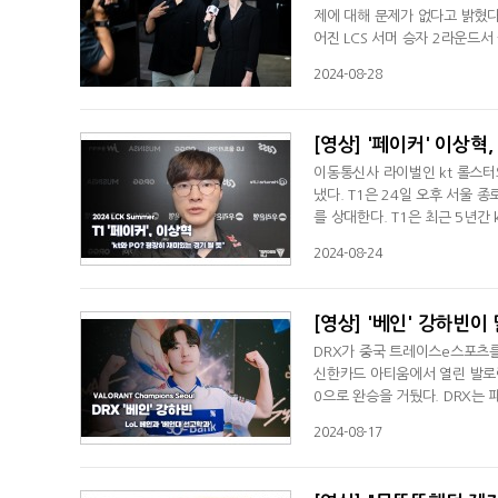
제에 대해 문제가 없다고 밝혔다
어진 LCS 서머 승자 2라운드
그니타스의 승자와 대결하게 됐다
2024-08-28
드하는 상황이었는데 실수가 많이
큰 실수를 하는 바람에 분위기가
[영상] '페이커' 이상혁,
이동통신사 라이벌인 kt 롤스터
냈다. T1은 24일 오후 서울 
를 상대한다. T1은 최근 5년간
승부를 펼쳤는데 풀 세트까지 갔
2024-08-24
하게 준비된 팀인 거 같아서 그런
패했기 때문에 이번 플레이오프 
[영상] '베인' 강하빈이
DRX가 중국 트레이스e스포츠를
신한카드 아티움에서 열린 발로
0으로 완승을 거뒀다. DRX는
강하빈은 "오늘 그렇게 쉬운 경
2024-08-17
며 "그룹 스테이지서 다른 대륙
연습 경기를 많이 하다 보니 그