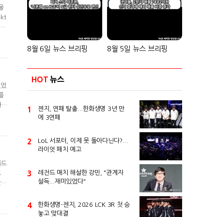
울
kt
 시
하는
8월 6일 뉴스 브리핑
8월 5일 뉴스 브리핑
HOT
뉴스
있었
를
사훈
1
젠지, 연패 탈출...한화생명 3년 만
간
에 3연패
들었
2
LoL 서포터, 이제 못 돌아다닌다?...
라이엇 패치 예고
롤드
3
레전드 매치 해설한 강민, "관계자
로
설득...재미있었다"
봤을
우
알
4
한화생명-젠지, 2026 LCK 3R 첫 승
놓고 맞대결