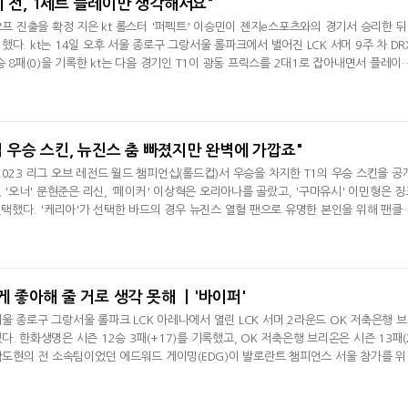
지 전, 1세트 플레이만 생각해서요"
오프 진출을 확정 지은 kt 롤스터 '퍼펙트' 이승민이 젠지e스포츠와의 경기서 승리한 뒤
다. kt는 14일 오후 서울 종로구 그랑서울 롤파크에서 벌어진 LCK 서머 9주 차 DR
승 8패(0)을 기록한 kt는 다음 경기인 T1이 광동 프릭스를 2대1로 잡아내면서 플레이
칼' 김광희와 라인 전을 펼친 '퍼펙트' 이승민은 "오늘 경기 이겨서 기쁘고, 제 부분만 
 수 있을 거 같아서 나쁘지 않았던 거 같다"라며 "1세트는 궁 인지나 이런 게 좀 빡세
좀 빡세게 인지
드컵 우승 스킨, 뉴진스 춤 빠졌지만 완벽에 가깝죠"
2023 리그 오브 레전드 월드 챔피언십(롤드컵)서 우승을 차지한 T1의 우승 스킨을 공
, '오너' 문현준은 리신, '페이커' 이상혁은 오리아나를 골랐고, '구마유시' 이민형은 징
 선택했다. '케리아'가 선택한 바드의 경우 뉴진스 열혈 팬으로 유명한 본인을 위해 팬클
로 제작됐다. 라이엇 게임즈에 따르면 '케리아'는 바드의 모션에 뉴진스의 춤을 넣길 
지 않은 이유는 게임 플레이 및 라이선스 문제 때문이었다. '케리아' 류민석은 지난 9
후 진행된
렇게 좋아해 줄 거로 생각 못해 ㅣ'바이퍼'
울 종로구 그랑서울 롤파크 LCK 아레나에서 열린 LCK 서머 2라운드 OK 저축은행 
. 한화생명은 시즌 12승 3패(+17)를 기록했고, OK 저축은행 브리온은 시즌 13패(
 박도현의 전 소속팀이었던 에드워드 게이밍(EDG)이 발로란트 챔피언스 서울 참가를 
에이스 역할을 하고 있는 '캉캉' 정융캉은 시간이 된다면 '바이퍼'를 만나고 싶다고 인터
장히 어려운 상황서도 가장 먼저 나설 수 있는 선수다라며 "제가 배워야 할 부분"이라고 