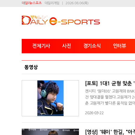
데일리e스포츠
데일리게임
2026.08.06(목)
전체기사
사진
경기소식
인터뷰
동영상
[포토] 1대1 균형 맞춘 
젠시티 '원더08' 고원재와 BN
전 맞대결을 펼쳤다.고원재가 20
춘 고원재가 별다른 움직임 없이
2026-03-22
[영상] '웨이' 한길, "아