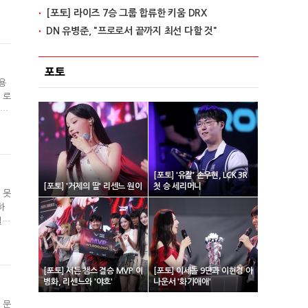
[포토] 라이즈 7승 그룹 합류한 키움 DRX
 저
스위
DN 유병준, "프로로서 끝까지 최선 다할 것"
포토
용
 로
성공
브즈
있었
[포토] '유칼' 손우현, LCK 3R
[포토] '거제의 딸' 리센느 원이
첫 승 세리머니
 못
하
벌어
유일
워
[포토] 서든 챔스 결승 MVP 이
[포토] 이세돌 9단과 이현경 아
병화, 리센느와 '야호'
나운서 '화기애애'
 문