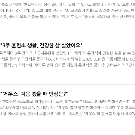
t 롤스터 '웨이' 한길은 아직 성장 중이며 더 잘할 수 있다고 밝혔다.kt는 31일 오후 서
레나에서 열린 LCK 컵 그룹 배틀 경기서 DN 프릭스에 2대1로 승리를 거뒀다. 승리한 
를 기록, 플레이오프 진출을 확정 지었다. '웨이' 한길은 "솔직히 적응하고 있는 단계인데
생각한다"며 "오늘도 OK 저축은행 브리온 전보다 나아졌다고 본다. 앞으로 더 성장
잘할 수 있다"며 경기를 치를수록 나아지고 있다고 전했다.
, "3주 훈련소 생활, 건강한 삶 살았어요"
득하며 3주 간의 기초군사훈련을 받았떤 T1 '케리아' 류민석이 건강한 삶을 살 수 
후 서울 종로구 그랑서울 롤파크 LCK 아레나에서 열린 2025 LCK 컵 그룹 배틀서 DRX
론 그룹서 DN 프릭스에 이어 두 번째 승리를 거뒀다.류민석은 경기 후 인터뷰서 기초군
로게이머 생활을 하면서 낮과 밤이 바뀌고 똑같은 패턴으로 계속 살다보니 시간이 빨리 
소에 있을 때는 시간이 느리게 갔는데 '아 이렇게 사는 것도 나쁘지 않다'라는 생각이 
있었다. 원래 감
 "'제우스' 처음 봤을 때 인상은?"
자는 한화생명e스포츠로 평가받는다. '도란' 최현준을 T1으로 떠나보낸 한화생명은 T1 
우스' 최우제를 데리고 왔기 때문이다. '제우스'를 영입한 한화생명은 강력한 우승 후보
퍼 팀'이라고 불릴 만하다.그렇다면 '바이퍼' 박도현은 '제우스'의 합류를 어떻게 바라
삿포로 워크샵 가기 전에 짐을 싸고 있었다. 처음에는 그런가 보다고 생각했다. 2024년 
않겠느냐고 생각했다"라며 "처음에 봤을 때는 04년생이라서 막내 같은 느낌이 들 줄 
구렁이 스타일