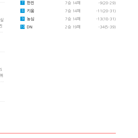
한진
7승 14패
-9(20-29)
7
키움
7승 14패
-11(20-31)
8
농심
7승 14패
-13(18-31)
9
 싶
진
DN
2승 19패
-34(5-39)
10
오프
리해
생
S
리퀴
2
 당
L