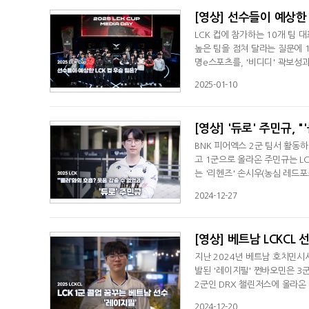
[영상] 선수들이 예상한 
LCK 컵에 참가하는 10개 팀 
높은 팀을 점쳐 달라는 질문에 1
명e스포츠를, '비디디' 곽보성과
승을 5명이 뽑았고 T1이 4명
2025-01-10
서 보여준 적응력이 놀라웠고 '
젠지의 우승을 점친 이유는 "젠
[영상] '듀로' 주민규, 
BNK 피어엑스 2군 팀서 활동하
고 1군으로 올라온 주민규는 LC
는 '리헨즈' 손시우(농심 레드포
민규는 "'룰러'와 호흡을 맞추는
2024-12-27
[영상] 베트남 LCKCL 
지난 2024년 베트남 호치민시서
발된 '레이지필' 쩐바오민은 3군
2군인 DRX 챌린저스에 올라온 
브리온에서 활약했던 '티롱' 당
2024-12-20