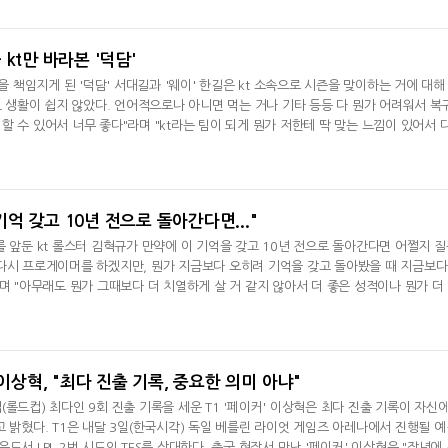
 "내가 첫 번째로 메인 로스터에 등록될 베트남 선수이기 때문에 그런 부분은 저로서 큰 
 수 있도록 노력하겠
- kt만 바라본 '덕담'
인을 책임지게 된 '덕담' 서대길과 '웨이' 한길은 kt 소속으로 시즌을 맞이하는 거에 대해
PL 생활이 쉽지 않았다. 언어적으로나 아니면 먹는 거나 기타 등등 다 뭔가 어려워서 복
할 수 있어서 너무 좋다"라며 "kt라는 팀이 되게 뭔가 저한테 딱 맞는 느낌이 있어서 
던 거 같다"고 말했다. 1군으로 콜업된 한길은 "제가 잘한 건 아니지만 프랜차이즈 스타
른 팀 제안도 받긴 했지만 고민 안 하고 kt하고 한다고 했다. 여기가 최고인 거 같다"
 기억 갖고 10년 전으로 돌아간다면..."
를 앞둔 kt 롤스터 김혁규가 만약에 이 기억을 갖고 10년 전으로 돌아간다면 어쩔지 질
다시 프로게이머를 하겠지만, 뭔가 지금보다 오히려 기억을 갖고 돌아봤을 때 지금보다
며 "아무래도 뭔가 그때보다 더 치열하게 살 거 같지 않아서 더 좋은 성적이나 뭔가 더
같다"고 말했다.
 이상혁, "최다 진출 기록, 중요한 의미 아냐"
롤드컵) 최다인 9회 진출 기록을 세운 T1 '페이커' 이상혁은 최다 진출 기록이 자신
고 밝혔다. T1은 내달 3일(한국시각) 독일 베를린 라이엇 게임즈 아레나에서 진행될 예
드서 LPL 2번 시드인 TES를 상대한다. 출국 현장서 만난 '페이커' 이상혁은 "작년에