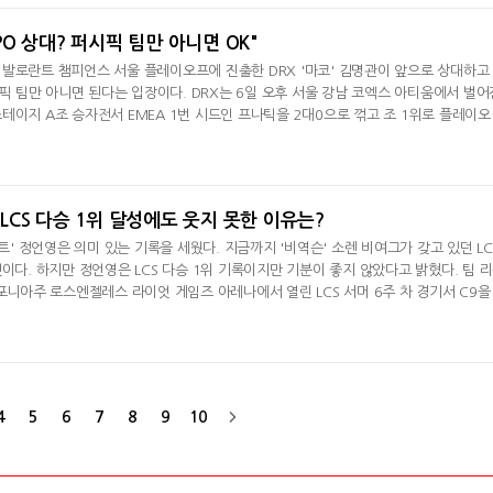
뷰서 "그렇게까지
"PO 상대? 퍼시픽 팀만 아니면 OK"
발로란트 챔피언스 서울 플레이오프에 진출한 DRX '마코' 김명관이 앞으로 상대하고
시픽 팀만 아니면 된다는 입장이다. DRX는 6일 오후 서울 강남 코엑스 아티움에서 벌어
테이지 A조 승자전서 EMEA 1번 시드인 프나틱을 2대0으로 꺾고 조 1위로 플레이
더)을 처음으로 맡은 '마코' 김명관은 "세계적인 강팀인 프나틱을 상대로 2대0으로 승
이후 처음 만난 프나틱인데 할 만하다고 느꼈다. 개인적으로는 좀 더 발전할 수 있겠다는 
DRX는 이번 대회
, LCS 다승 1위 달성에도 웃지 못한 이유는?
팩트' 정언영은 의미 있는 기록을 세웠다. 지금까지 '비역슨' 소렌 비여그가 갖고 있던 LC
이다. 하지만 정언영은 LCS 다승 1위 기록이지만 기분이 좋지 않았다고 밝혔다. 팀 
포니아주 로스엔젤레스 라이엇 게임즈 아레나에서 열린 LCS 서머 6주 차 경기서 C9을 
 6연승(+9) 행진을 이어갔고 단독 선두로 올라섰다. C9은 첫 패배(5승 1패, +8)를
뷰서 "지금까지 LCS가 단판제다보니 '이제야 겨우 되네'라는 생각을 많이 했다"면서 "
 좋지 않았다.
4
5
6
7
8
9
10