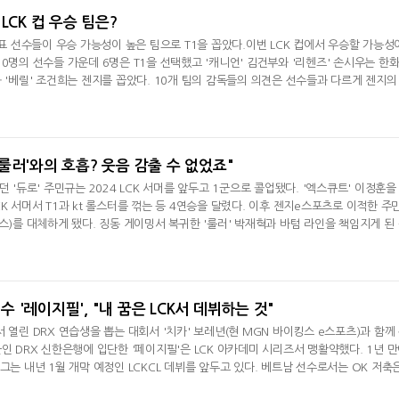
LCK 컵 우승 팀은?
대표 선수들이 우승 가능성이 높은 팀으로 T1을 꼽았다.이번 LCK 컵에서 우승할 가능성
0명의 선수들 가운데 6명은 T1을 선택했고 '캐니언' 김건부와 '리헨즈' 손시우는 한
 '베릴' 조건희는 젠지를 꼽았다. 10개 팀의 감독들의 의견은 선수들과 다르게 젠지의
, 한화생명e스포츠가 1명을 선택했다. 선수들이 우승 후보로 T1을 선택한 이유는 "롤드
페이커' 이상혁의 챔피언 폭을 피어리스 드래프트로 막을 수 없기 때문"이었으며 감독
지의 구성원
"'룰러'와의 호흡? 웃음 감출 수 없었죠"
던 '듀로' 주민규는 2024 LCK 서머를 앞두고 1군으로 콜업됐다. '엑스큐트' 이정훈을
K 서머서 T1과 kt 롤스터를 꺾는 등 4연승을 달렸다. 이후 젠지e스포츠로 이적한 주
스)를 대체하게 됐다. 징동 게이밍서 복귀한 '룰러' 박재혁과 바텀 라인을 책임지게 된
 거에 대해 웃음을 감출 수 없었다"고 말했다.
선수 '레이지필', "내 꿈은 LCK서 데뷔하는 것"
 열린 DRX 연습생을 뽑는 대회서 '치카' 보레년(현 MGN 바이킹스 e스포츠)과 함께
인 DRX 신한은행에 입단한 '페이지필'은 LCK 아카데미 시리즈서 맹활약했다. 1년 
그는 내년 1월 개막 예정인 LCKCL 데뷔를 앞두고 있다. 베트남 선수로서는 OK 저축
탄롱에 이어 두 번째이지만 로컬 선수로서 주전으로 활동하는 선수는 '레이지필'이 처