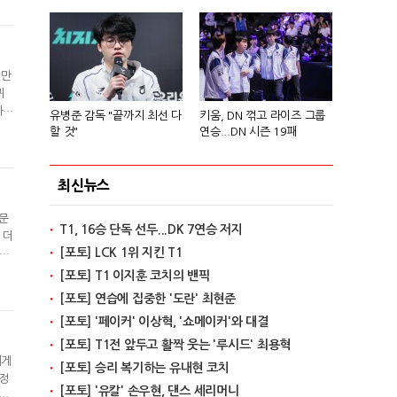
의
 만
귀
다른
유병준 감독 "끝까지 최선 다
키움, DN 꺾고 라이즈 그룹
를
할 것"
연승...DN 시즌 19패
며
최신뉴스
문
T1, 16승 단독 선두...DK 7연승 저지
 더
[포토] LCK 1위 지킨 T1
 좋
[포토] T1 이지훈 코치의 밴픽
[포토] 연습에 집중한 '도란' 최현준
[포토] '페이커' 이상혁, '쇼메이커'와 대결
[포토] T1전 앞두고 활짝 웃는 '루시드' 최용혁
에게
[포토] 승리 복기하는 유내현 코치
정
[포토] '유칼' 손우현, 댄스 세리머니
 우