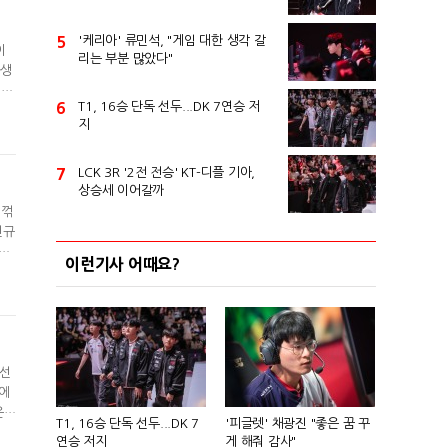
5
'케리아' 류민석, "게임 대한 생각 갈
이
리는 부분 많았다"
화생
 우
6
T1, 16승 단독 선두...DK 7연승 저
컵에
지
들이
7
LCK 3R '2전 전승' KT-디플 기아,
상승세 이어갈까
 꺾
민규
 주
이런기사 어때요?
 선
만에
은행
T1, 16승 단독 선두...DK 7
'피글렛' 채광진 "좋은 꿈 꾸
음이
연승 저지
게 해줘 감사"