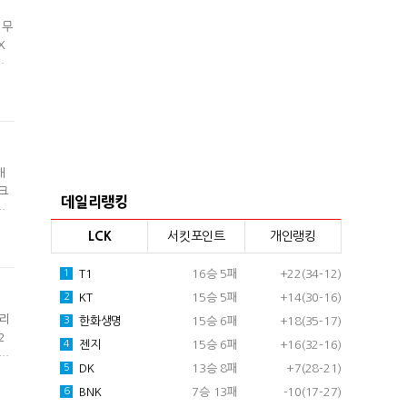
 무
X
오
좀
게
개
크
데일리랭킹
럽
희망
LCK
서킷포인트
개인랭킹
일
T1
16승 5패
+22(34-12)
1
KT
15승 5패
+14(30-16)
2
브리
한화생명
15승 6패
+18(35-17)
3
2
젠지
15승 6패
+16(32-16)
4
위해
DK
13승 8패
+7(28-21)
5
뷰했
강조
BNK
7승 13패
-10(17-27)
6