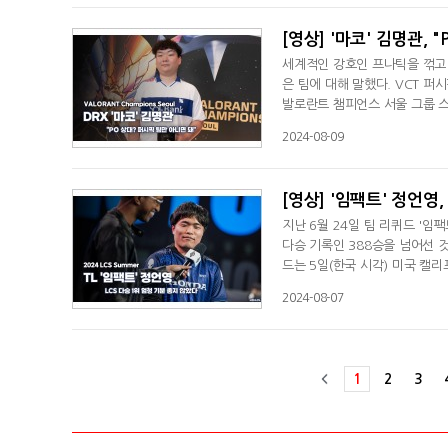
했다. 이에 박도현은 최근 인터
[영상] '마코' 김명관, 
세계적인 강호인 프나틱을 꺾고 
은 팀에 대해 말했다. VCT 퍼
발로란트 챔피언스 서울 그룹 스
에 올랐다.이날 IGL(인게임 리
2024-08-09
보람차다"라며 "IGL을 맡은 
각이 든 경기였다"고 평가했다. 
[영상] '임팩트' 정언영
지난 6월 24일 팀 리퀴드 '임
다승 기록인 388승을 넘어선 것
드는 5일(한국 시각) 미국 캘리
대1로 제압했다. 팀 리퀴드는 개막
2024-08-07
했다.정언영은 경기 후 화상 인터
CS에서 9년 차인데 막상 기분이
1
2
3