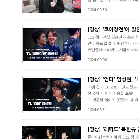
승했지만 이번에도 어려운 상황서
2024-09-30
한테 있어서는 중요한 의미는 아니
스 스테이지는 한 경기 한 경기
[영상] '코어장전'이 
LCS 챔피언십 결승전 진출과 
인이 롤드컵 플레이-인부터 시작
스엔젤레스 라이엇 게임즈 아레나
했다. 팀 리퀴드는 오는 8일 
2024-09-06
승자와 경기를 치르게 됐다. 조
다"라며 "그래도 저희가 마지막 
[영상] '엄티' 엄성현,
데뷔 첫 리그 오브 레전드 월드 
한 것에 대해 아쉬움을 표했다. 
게 이름을 올리지 못했다. 팀 
진 LCS 서머 승자 2라운드서
2024-08-31
하게 LCS 서머 퍼스트 팀에 
마) 선수가 받으면 좀 그러려니
[영상] '래퍼드' 복한규
플라이퀘스트에 패해 LCS 챔피