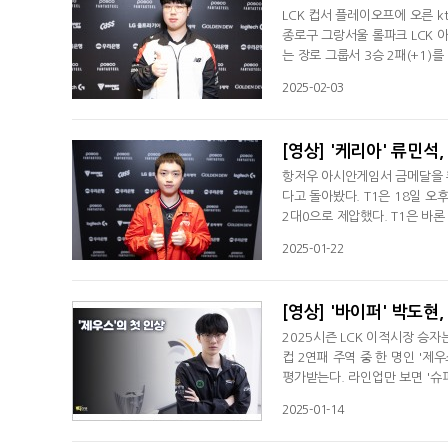
LCK 컵서 플레이오프에 오른 k
종로구 그랑서울 롤파크 LCK 아
는 장로 그룹서 3승 2패(+1)
간이 지날수록 나아지고 있다고 
2025-02-03
모습 보여줄 수 있을 거다. 더 
[영상] '케리아' 류민석
항저우 아시안게임서 금메달을 획
다고 돌아봤다. T1은 18일 오
2대0으로 제압했다. T1은 바
련을 통해 얻은 점을 묻자 "프
2025-01-22
다는 생각이 들었다"라며 "훈련
다. 그리고 건강한 삶을 살 수 
[영상] '바이퍼' 박도현,
2025시즌 LCK 이적시장 승
컵 2연패 주역 중 한 명인 '제
평가받는다. 라인업만 보면 '슈
까. 그는 "휴가 끝난 뒤 일본 
2025-01-14
승했던 선수이기 때문에 잘하지 
았는데 그건 아니었다. 약간 능