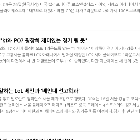
. C9은 26일(한국시각) 미국 캘리포니아주 로스엔젤레스 라이엇 게임즈 아레나에서 
서 플라이퀘스트에 1대3으로 패했다. 패한 C9은 패자 3라운드로 내려가서 100씨브즈와
. C9 복한규 감독은 데일리e스포츠와의 화상 인터뷰서 "1,2세트는 너무 잘 풀렸고 
 나왔다. 1세트는 마지막에 운 좋게 역전했고 2세트는 게임을 계속 컨트롤하다가 한
 넘어갔다"며 "전
 "kt와 PO? 굉장히 재미있는 경기 될 듯"
와의 LCK 서머 플레이오프 1라운드를 앞둔 T1 '페이커' 이상혁이 경기에 기대감을 나
종로구 그랑서울 롤파크 LCK 아레나에서 벌어질 예정인 LCK 서머 플레이오프 1라운드서 
 kt와의 다전제서 세 번 대결했는데 모두 T1이 승리했다. 다만 지난해에는 세 번의 5전
었다. 이상혁은 "kt 같은 경우 서머 시즌서 되게 공격적이고 전술적으로 되게 많이 다
 부분을 조금 염두에 두어야 할 점인 거 같다"라며 "kt 상대로 저희도 한 번 정규시즌
때 만약에 만
 말하는 LoL 베인과 '베인대 선고학과'
 꺾고 발로란트 챔피언스 서울 패자 8강으로 향했다. DRX는 16일 서울 강남구 코엑
란트 챔피언스 서울 플레이오프 패자조 1라운드 중국 트레이스 e스포츠와의 경기서 
 패자 8강전서 레비아탄과 팀 헤레틱스의 패자와 경기를 치를 예정이다.경기 후 만난 '베
기가 될 줄 몰랐는데 그래도 저희가 압살할 수 있어서 가장 행복한 기분이 드는 거 같다
 팀들이 트레이스 e스포츠에 힘겨워하는 모습들이 있었다. 하지만 저희는 워낙 중국 
들의 공격적인