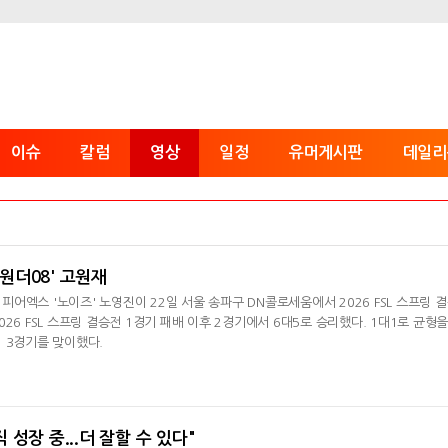
이슈
칼럼
영상
일정
유머게시판
데일리
'원더08' 고원재
K 피어엑스 '노이즈' 노영진이 22일 서울 송파구 DN콜로세움에서 2026 FSL 스프링 
26 FSL 스프링 결승전 1경기 패배 이후 2경기에서 6대5로 승리했다. 1대1로 균형을
 3경기를 맞이했다.
직 성장 중...더 잘할 수 있다"