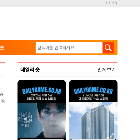
회사소개
숏
데일리 숏
전체보기
결승
 맞