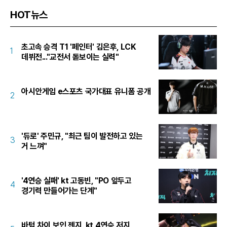
HOT뉴스
초고속 승격 T1 '페인터' 김은후, LCK
1
데뷔전..."교전서 돋보이는 실력"
아시안게임 e스포츠 국가대표 유니폼 공개
2
'듀로' 주민규, "최근 팀이 발전하고 있는
3
거 느껴"
'4연승 실패' kt 고동빈, "PO 앞두고
4
경기력 만들어가는 단계"
바텀 차이 보인 젠지, kt 4연승 저지