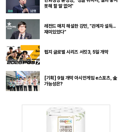
한화생명 윤성영, "정글 쉬바나, 결과 좋지
못해 할 말 없어"
레전드 매치 해설한 강민, "관계자 설득...
재미있었다"
펍지 글로벌 시리즈 서킷3, 5일 개막
[기획] 9월 개막 아시안게임 e스포츠, 金
가능성은?