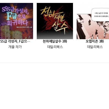
[SSS급 각성자, F급으로 회귀하다] 25화
천하제일살수 3화
오합지존 3화
개울 작가
데일리북스
데일리북스