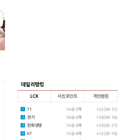
데일리랭킹
LCK
서킷포인트
개인랭킹
T1
16승 5패
+22(34-12)
1
젠지
16승 6패
+18(34-16)
2
한화생명
15승 6패
+18(35-17)
3
KT
15승 6패
+12(30-18)
4