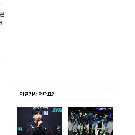
에
나은
습
이런기사 어때요?