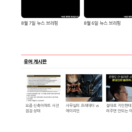
8월 7일 뉴스 브리핑
8월 6일 뉴스 브리핑
유머 게시판
요즘 신축아파트 사전
사무실의 프레데터 vs
절대로 지인한테 
점검 상태
에이리언
려주면 안되는 