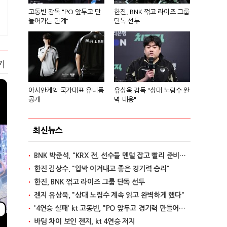
고동빈 감독 "PO 앞두고 만
한진, BNK 꺾고 라이즈 그룹
들어가는 단계"
단독 선두
기
아시안게임 국가대표 유니폼
유상욱 감독 "상대 노림수 완
공개
벽 대응"
최신뉴스
BNK 박준석, "KRX 전, 선수들 멘털 잡고 빨리 준비할 것"
한진 김상수, "압박 이겨내고 좋은 경기력 승리"
한진, BNK 꺾고 라이즈 그룹 단독 선두
젠지 유상욱, "상대 노림수 계속 읽고 완벽하게 했다"
'4연승 실패' kt 고동빈, "PO 앞두고 경기력 만들어가는 단계"
바텀 차이 보인 젠지, kt 4연승 저지