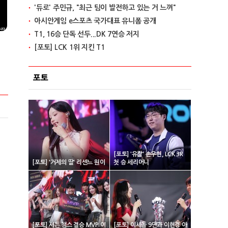
'듀로' 주민규, "최근 팀이 발전하고 있는 거 느껴"
아시안게임 e스포츠 국가대표 유니폼 공개
T1, 16승 단독 선두...DK 7연승 저지
[포토] LCK 1위 지킨 T1
포토
[포토] '유칼' 손우현, LCK 3R
[포토] '거제의 딸' 리센느 원이
첫 승 세리머니
[포토] 서든 챔스 결승 MVP 이
[포토] 이세돌 9단과 이현경 아