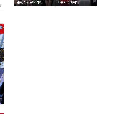
병화, 리센느와 '야호'
나운서 '화기애애'
>
2024 넥슨 아이콘 매치 현장스케치
2024 VCT 퍼