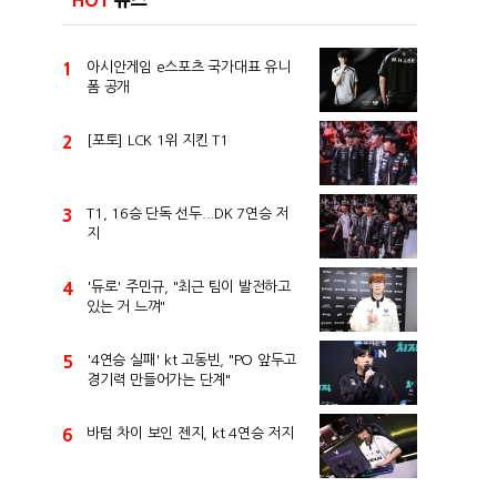
HOT
뉴스
1
아시안게임 e스포츠 국가대표 유니
폼 공개
2
[포토] LCK 1위 지킨 T1
3
T1, 16승 단독 선두...DK 7연승 저
지
4
'듀로' 주민규, "최근 팀이 발전하고
있는 거 느껴"
5
'4연승 실패' kt 고동빈, "PO 앞두고
경기력 만들어가는 단계"
6
바텀 차이 보인 젠지, kt 4연승 저지