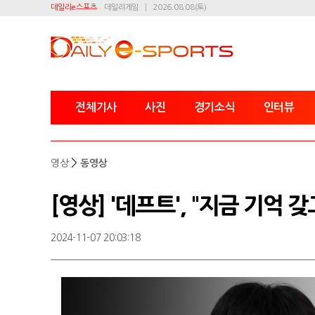
데일리e스포츠
데일리게임
2026.08.08(토)
전체기사
사진
경기소식
인터뷰
>
영상
동영상
[영상] '데프트', "지금 기억 
2024-11-07 20:03:18