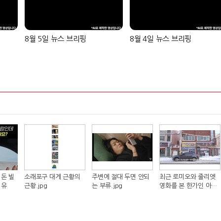
8월 5일 뉴스 브리핑
8월 4일 뉴스 브리핑
돈 빌
소래포구 대게 근황의
주변에 절대 두면 안되
최근 로미오와 줄리엣
이유
근황.jpg
는 부류.jpg
영화를 본 한가인 아들
반응.jpg