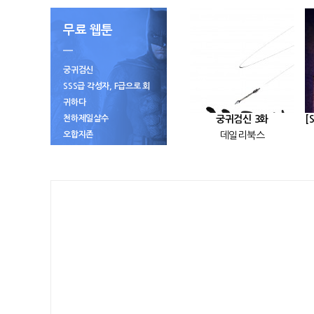
무료 웹툰
궁귀검신
SSS급 각성자, F급으로 회
귀하다
천하제일살수
궁귀검신 3화
오합지존
데일리북스