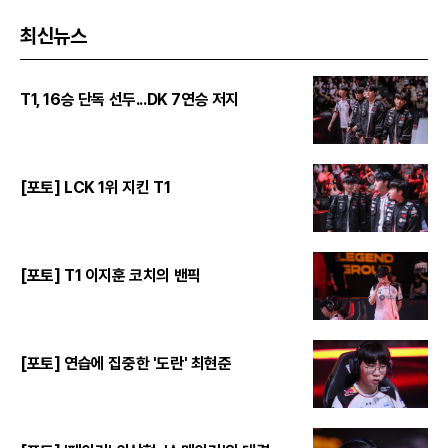
최신뉴스
T1, 16승 단독 선두...DK 7연승 저지
[포토] LCK 1위 지킨 T1
[포토] T1 이지훈 코치의 밴픽
[포토] 연습에 집중한 '도란' 최현준