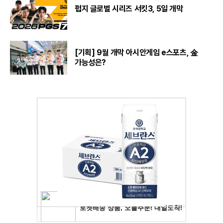
펍지 글로벌 시리즈 서킷3, 5일 개막
[기획] 9월 개막 아시안게임 e스포츠, 金
가능성은?