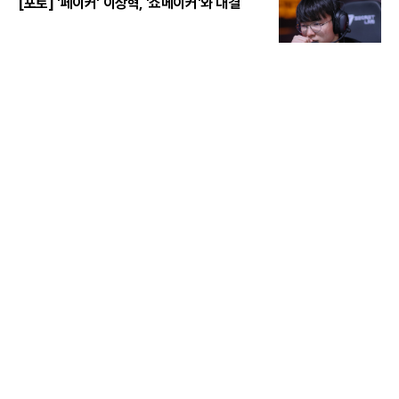
[포토] '페이커' 이상혁, '쇼메이커'와 대결