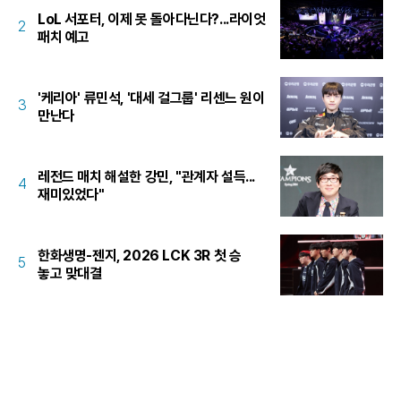
LoL 서포터, 이제 못 돌아다닌다?...라이엇
2
패치 예고
'케리아' 류민석, '대세 걸그룹' 리센느 원이
3
만난다
레전드 매치 해설한 강민, "관계자 설득...
4
재미있었다"
한화생명-젠지, 2026 LCK 3R 첫 승
5
놓고 맞대결