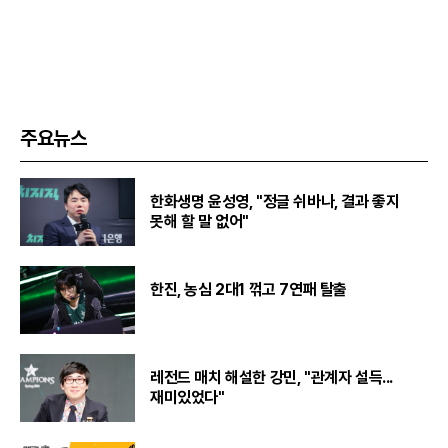
주요뉴스
한화생명 윤성영, "정글 쉬바나, 결과 좋지
못해 할 말 없어"
한진, 농심 2대1 꺾고 7연패 탈출
레전드 매치 해설한 강민, "관계자 설득...
재미있었다"