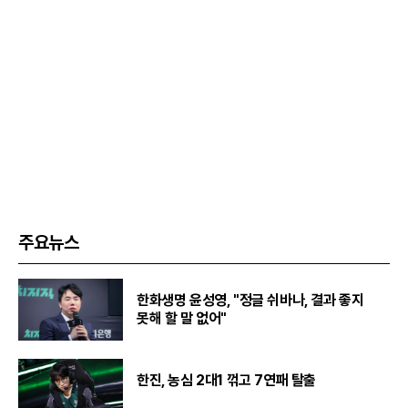
주요뉴스
한화생명 윤성영, "정글 쉬바나, 결과 좋지
못해 할 말 없어"
한진, 농심 2대1 꺾고 7연패 탈출