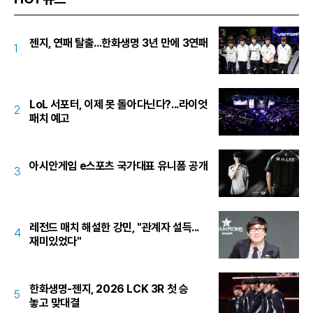
젠지, 연패 탈출...한화생명 3년 만에 3연패
1
LoL 서포터, 이제 못 돌아다닌다?...라이엇
2
패치 예고
아시안게임 e스포츠 국가대표 유니폼 공개
3
레전드 매치 해설한 강민, "관계자 설득...
4
재미있었다"
한화생명-젠지, 2026 LCK 3R 첫 승
5
놓고 맞대결