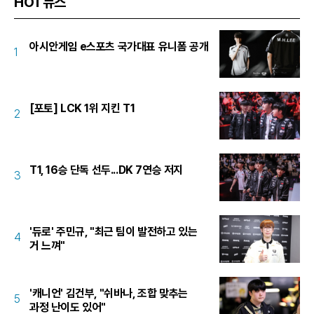
HOT뉴스
아시안게임 e스포츠 국가대표 유니폼 공개
1
[포토] LCK 1위 지킨 T1
2
T1, 16승 단독 선두...DK 7연승 저지
3
'듀로' 주민규, "최근 팀이 발전하고 있는
4
거 느껴"
'캐니언' 김건부, "쉬바나, 조합 맞추는
5
과정 난이도 있어"