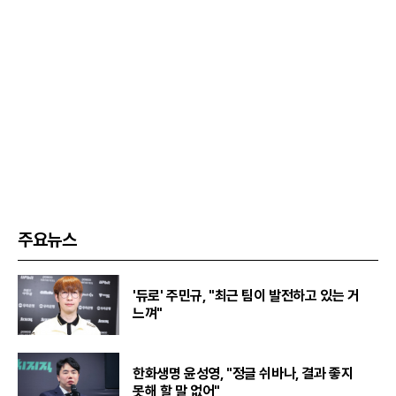
주요뉴스
'듀로' 주민규, "최근 팀이 발전하고 있는 거
느껴"
한화생명 윤성영, "정글 쉬바나, 결과 좋지
못해 할 말 없어"