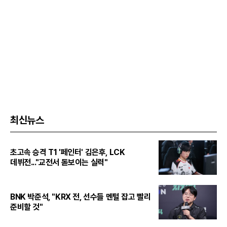
최신뉴스
초고속 승격 T1 '페인터' 김은후, LCK
데뷔전..."교전서 돋보이는 실력"
BNK 박준석, "KRX 전, 선수들 멘털 잡고 빨리
준비할 것"