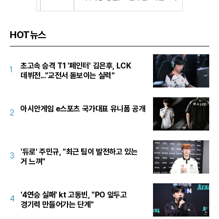
HOT뉴스
초고속 승격 T1 '페인터' 김은후, LCK
1
데뷔전..."교전서 돋보이는 실력"
아시안게임 e스포츠 국가대표 유니폼 공개
2
'듀로' 주민규, "최근 팀이 발전하고 있는
3
거 느껴"
'4연승 실패' kt 고동빈, "PO 앞두고
4
경기력 만들어가는 단계"