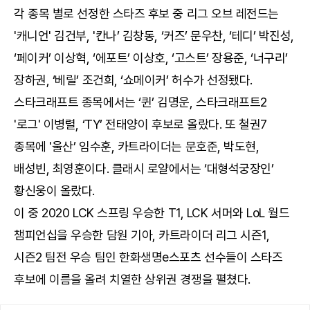
각 종목 별로 선정한 스타즈 후보 중 리그 오브 레전드는
'캐니언' 김건부, '칸나’ 김창동, ‘커즈’ 문우찬, ‘테디’ 박진성,
‘페이커’ 이상혁, ‘에포트’ 이상호, ‘고스트’ 장용준, ‘너구리’
장하권, ‘베릴’ 조건희, ‘쇼메이커’ 허수가 선정됐다.
스타크래프트 종목에서는 ‘퀸’ 김명운, 스타크래프트2
'로그' 이병렬, ‘TY’ 전태양이 후보로 올랐다. 또 철권7
종목에 '울산’ 임수훈, 카트라이더는 문호준, 박도현,
배성빈, 최영훈이다. 클래시 로얄에서는 ‘대형석궁장인’
황신웅이 올랐다.
이 중 2020 LCK 스프링 우승한 T1, LCK 서머와 LoL 월드
챔피언십을 우승한 담원 기아, 카트라이더 리그 시즌1,
시즌2 팀전 우승 팀인 한화생명e스포츠 선수들이 스타즈
후보에 이름을 올려 치열한 상위권 경쟁을 펼쳤다.