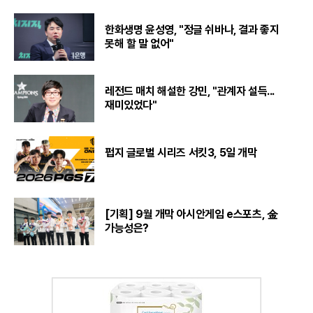
한화생명 윤성영, "정글 쉬바나, 결과 좋지
못해 할 말 없어"
레전드 매치 해설한 강민, "관계자 설득...
재미있었다"
펍지 글로벌 시리즈 서킷3, 5일 개막
[기획] 9월 개막 아시안게임 e스포츠, 金
가능성은?