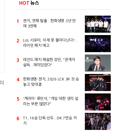
HOT
뉴스
1
젠지, 연패 탈출...한화생명 3년 만
에 3연패
2
LoL 서포터, 이제 못 돌아다닌다?...
라이엇 패치 예고
3
레전드 매치 해설한 강민, "관계자
설득...재미있었다"
4
한화생명-젠지, 2026 LCK 3R 첫 승
 이
놓고 맞대결
5
'케리아' 류민석, "게임 대한 생각 갈
리는 부분 많았다"
6
T1, 16승 단독 선두...DK 7연승 저
지