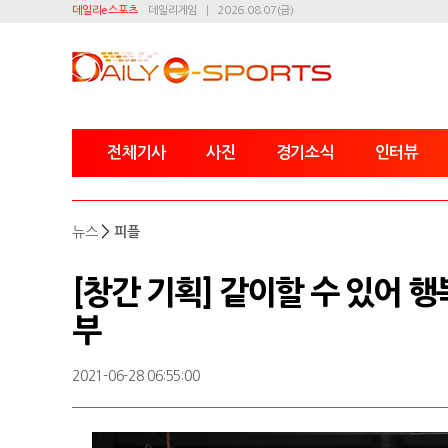
데일리e스포츠
데일리게임
2026.08.07(금)
전체기사
사진
경기소식
인터뷰
>
뉴스
피플
[창간 기획] 같이할 수 있어 
부
2021-06-28 06:55:00