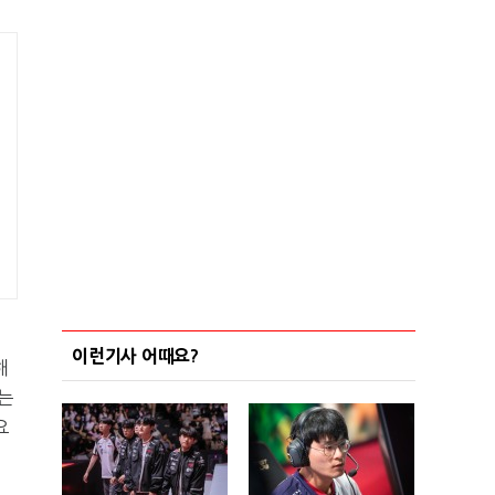
이런기사 어때요?
해
는
요