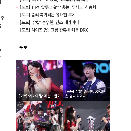
아
[포토] T1전 앞두고 활짝 웃는 '루시드' 최용혁
고
[포토] 승리 복기하는 유내현 코치
 후
[포토] '유칼' 손우현, 댄스 세리머니
습
[포토] 라이즈 7승 그룹 합류한 키움 DRX
포토
물
더
[포토] '유칼' 손우현, LCK 3R
[포토] '거제의 딸' 리센느 원이
첫 승 세리머니