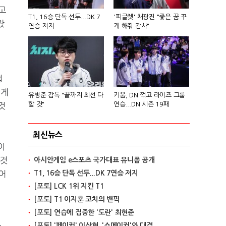
듣고
T1, 16승 단독 선두...DK 7
'피글렛' 채광진 "좋은 꿈 꾸
왔
연승 저지
게 해줘 감사"
겁
떻게
유병준 감독 "끝까지 최선 다
키움, DN 꺾고 라이즈 그룹
할 것"
연승...DN 시즌 19패
것
최신뉴스
이
 것
아시안게임 e스포츠 국가대표 유니폼 공개
어
T1, 16승 단독 선두...DK 7연승 저지
[포토] LCK 1위 지킨 T1
[포토] T1 이지훈 코치의 밴픽
[포토] 연습에 집중한 '도란' 최현준
[포토] '페이커' 이상혁, '쇼메이커'와 대결