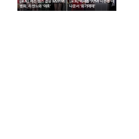
[포토] 서든 챔스 결승 MVP 이
[포토] 이세돌 9단과 이현경 아
병화, 리센느와 '야호'
나운서 '화기애애'