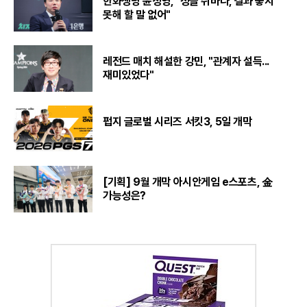
한화생명 윤성영, "정글 쉬바나, 결과 좋지
못해 할 말 없어"
레전드 매치 해설한 강민, "관계자 설득...
재미있었다"
펍지 글로벌 시리즈 서킷3, 5일 개막
[기획] 9월 개막 아시안게임 e스포츠, 金
가능성은?