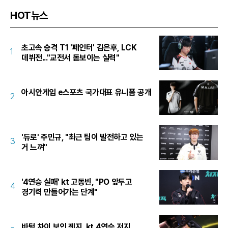
HOT뉴스
초고속 승격 T1 '페인터' 김은후, LCK
1
데뷔전..."교전서 돋보이는 실력"
아시안게임 e스포츠 국가대표 유니폼 공개
2
'듀로' 주민규, "최근 팀이 발전하고 있는
3
거 느껴"
'4연승 실패' kt 고동빈, "PO 앞두고
4
경기력 만들어가는 단계"
바텀 차이 보인 젠지, kt 4연승 저지