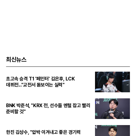
최신뉴스
초고속 승격 T1 '페인터' 김은후, LCK
데뷔전..."교전서 돋보이는 실력"
BNK 박준석, "KRX 전, 선수들 멘털 잡고 빨리
준비할 것"
한진 김상수, "압박 이겨내고 좋은 경기력