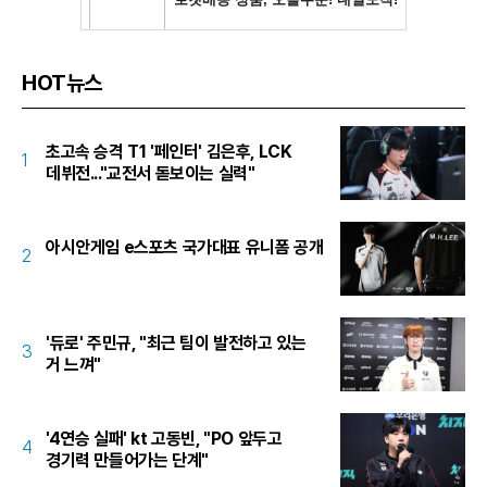
HOT뉴스
초고속 승격 T1 '페인터' 김은후, LCK
1
데뷔전..."교전서 돋보이는 실력"
아시안게임 e스포츠 국가대표 유니폼 공개
2
'듀로' 주민규, "최근 팀이 발전하고 있는
3
거 느껴"
'4연승 실패' kt 고동빈, "PO 앞두고
4
경기력 만들어가는 단계"