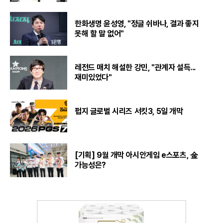
한화생명 윤성영, "정글 쉬바나, 결과 좋지
못해 할 말 없어"
레전드 매치 해설한 강민, "관계자 설득...
재미있었다"
펍지 글로벌 시리즈 서킷3, 5일 개막
[기획] 9월 개막 아시안게임 e스포츠, 金
가능성은?