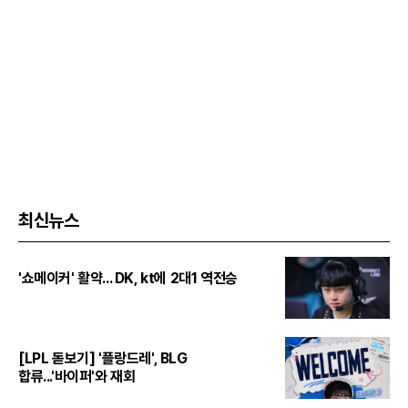
최신뉴스
'쇼메이커' 활약... DK, kt에 2대1 역전승
[LPL 돋보기] '플랑드레', BLG
합류...'바이퍼'와 재회