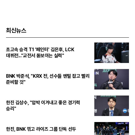
최신뉴스
초고속 승격 T1 '페인터' 김은후, LCK
데뷔전..."교전서 돋보이는 실력"
BNK 박준석, "KRX 전, 선수들 멘털 잡고 빨리
준비할 것"
한진 김상수, "압박 이겨내고 좋은 경기력
승리"
한진, BNK 꺾고 라이즈 그룹 단독 선두