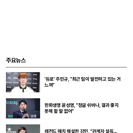
주요뉴스
'듀로' 주민규, "최근 팀이 발전하고 있는 거
느껴"
한화생명 윤성영, "정글 쉬바나, 결과 좋지
못해 할 말 없어"
레전드 매치 해설한 강민, "관계자 설득...