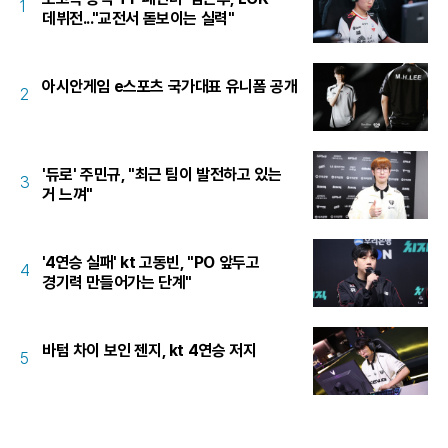
1
데뷔전..."교전서 돋보이는 실력"
아시안게임 e스포츠 국가대표 유니폼 공개
2
'듀로' 주민규, "최근 팀이 발전하고 있는
3
거 느껴"
'4연승 실패' kt 고동빈, "PO 앞두고
4
경기력 만들어가는 단계"
바텀 차이 보인 젠지, kt 4연승 저지
5