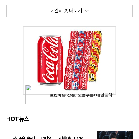
데일리 숏 더보기
HOT뉴스
초고속 승격 T1 '페인터' 김은후, LCK