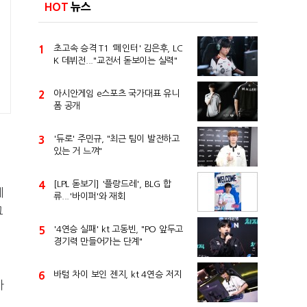
HOT
뉴스
1
초고속 승격 T1 '페인터' 김은후, LC
K 데뷔전..."교전서 돋보이는 실력"
2
아시안게임 e스포츠 국가대표 유니
폼 공개
3
'듀로' 주민규, "최근 팀이 발전하고
있는 거 느껴"
4
[LPL 돋보기] '플랑드레', BLG 합
테
류...'바이퍼'와 재회
그
5
'4연승 실패' kt 고동빈, "PO 앞두고
경기력 만들어가는 단계"
6
바텀 차이 보인 젠지, kt 4연승 저지
까