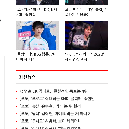
'쇼메이커' 활약... DK, kt에
고동빈 감독 "'지우' 콜업, 신
2대1 역전승
중하게 결정해야"
을
'플랑드레', BLG 합류...'바
'모건', 팀리퀴드와 2028년
이퍼'와 재회
까지 연장 계약
최신뉴스
kt 꺾은 DK 김대호, "현실적인 목표는 4위"
[포토] '프로그' 상대하는 BNK '클리어' 송현민
[포토] '유칼' 손우현, '빅라'는 뭐 할까
[포토] '윌러' 김정현, 마이크 먹는 거 아니야
[포토] '루시드' 최용혁, 브이 세리머니
[포토] '스매시' 신금재, 힘든 경기였어