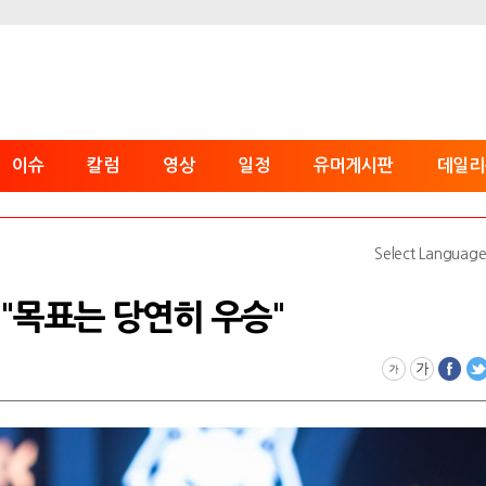
이슈
칼럼
영상
일정
유머게시판
데일리
Select Languag
, "목표는 당연히 우승"