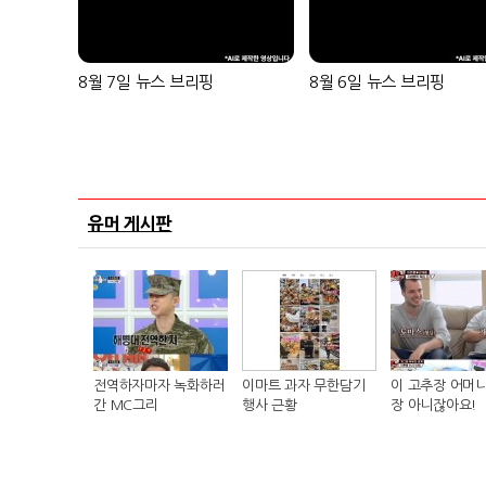
8월 7일 뉴스 브리핑
8월 6일 뉴스 브리핑
유머 게시판
전역하자마자 녹화하러
이마트 과자 무한담기
이 고추장 어머니
간 MC그리
행사 근황
장 아니잖아요!