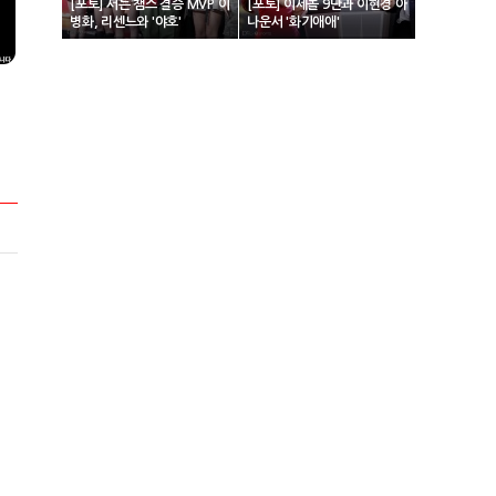
[포토] 서든 챔스 결승 MVP 이
[포토] 이세돌 9단과 이현경 아
병화, 리센느와 '야호'
나운서 '화기애애'