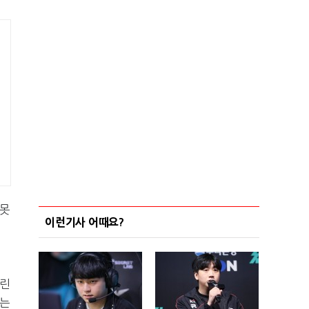
 못
이런기사 어때요?
열린
눴는