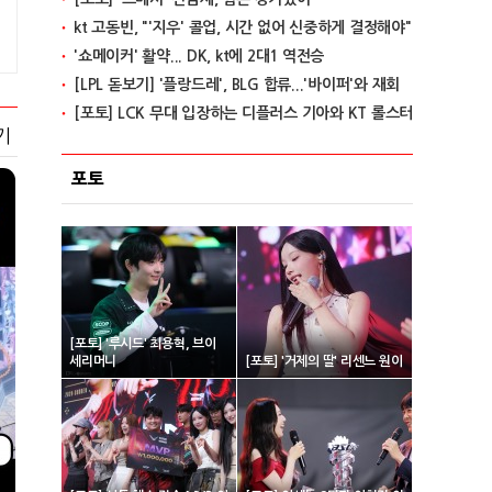
kt 고동빈, "'지우' 콜업, 시간 없어 신중하게 결정해야"
'쇼메이커' 활약... DK, kt에 2대1 역전승
[LPL 돋보기] '플랑드레', BLG 합류...'바이퍼'와 재회
[포토] LCK 무대 입장하는 디플러스 기아와 KT 롤스터
기
포토
[포토] '루시드' 최용혁, 브이
세리머니
[포토] '거제의 딸' 리센느 원이