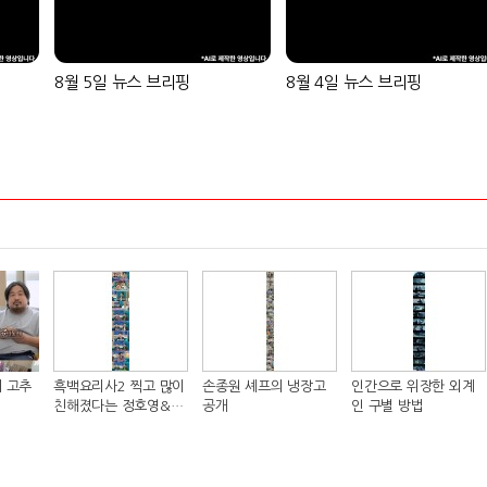
8월 5일 뉴스 브리핑
8월 4일 뉴스 브리핑
 고추
흑백요리사2 찍고 많이
손종원 셰프의 냉장고
인간으로 위장한 외계
친해졌다는 정호영&샘
공개
인 구별 방법
킴 셰프..JPG