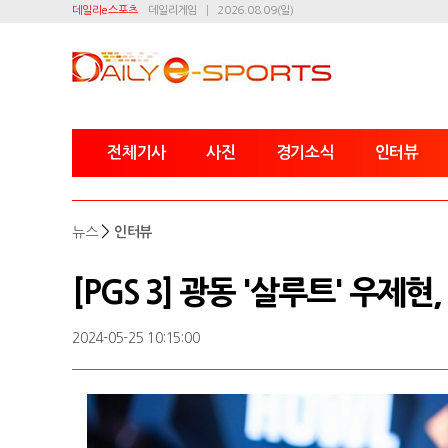
데일리e스포츠
데일리게임
2026.08.09(일)
전체기사
사진
경기소식
인터뷰
>
뉴스
인터뷰
[PGS 3] 광동 '살루트' 우제현
2024-05-25 10:15:00