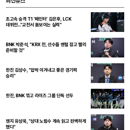
최신뉴스
초고속 승격 T1 '페인터' 김은후, LCK
데뷔전..."교전서 돋보이는 실력"
BNK 박준석, "KRX 전, 선수들 멘털 잡고 빨리
준비할 것"
한진 김상수, "압박 이겨내고 좋은 경기력
승리"
한진, BNK 꺾고 라이즈 그룹 단독 선두
젠지 유상욱, "상대 노림수 계속 읽고 완벽하게
했다"