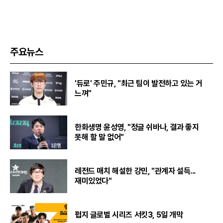
주요뉴스
'듀로' 주민규, "최근 팀이 발전하고 있는 거
느껴"
한화생명 윤성영, "정글 쉬바나, 결과 좋지
못해 할 말 없어"
레전드 매치 해설한 강민, "관계자 설득...
재미있었다"
펍지 글로벌 시리즈 서킷3, 5일 개막