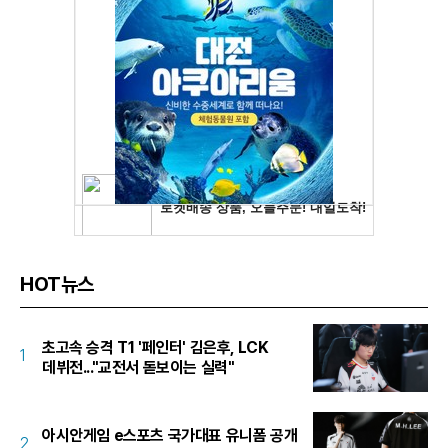
HOT뉴스
초고속 승격 T1 '페인터' 김은후, LCK
1
데뷔전..."교전서 돋보이는 실력"
아시안게임 e스포츠 국가대표 유니폼 공개
2