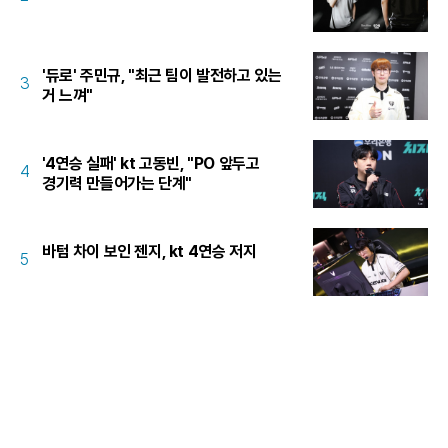
'듀로' 주민규, "최근 팀이 발전하고 있는
3
거 느껴"
'4연승 실패' kt 고동빈, "PO 앞두고
4
경기력 만들어가는 단계"
바텀 차이 보인 젠지, kt 4연승 저지
5